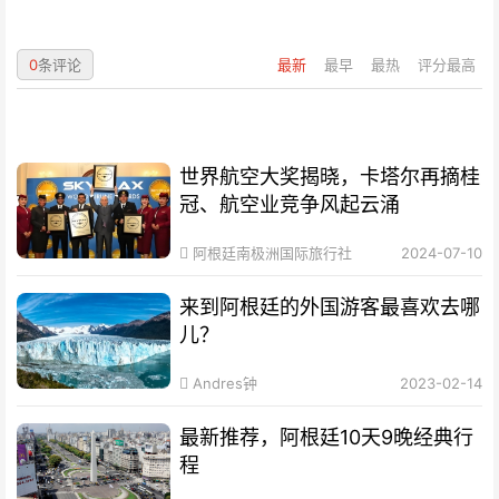
0
条评论
最新
最早
最热
评分最高
世界航空大奖揭晓，卡塔尔再摘桂
冠、航空业竞争风起云涌
阿根廷南极洲国际旅行社
2024-07-10
来到阿根廷的外国游客最喜欢去哪
儿？
Andres钟
2023-02-14
最新推荐，阿根廷10天9晚经典行
程