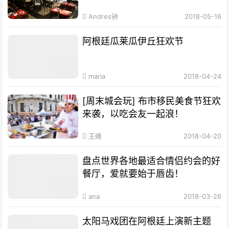
Andres钟
2018-05-16
阿根廷瓜莱瓜伊丘狂欢节
maria
2018-04-24
[周末城会玩] 布市移民美食节狂欢
来袭，以吃会友一起浪！
王峰
2018-04-20
盘点世界各地最适合情侣约会的好
餐厅，爱就要始于唇齿！
ana
2018-03-26
太阳马戏团在阿根廷上演新主题