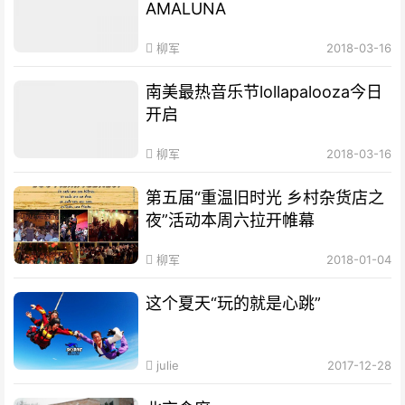
AMALUNA
柳军
2018-03-16
南美最热音乐节lollapalooza今日
开启
柳军
2018-03-16
第五届“重温旧时光 乡村杂货店之
夜”活动本周六拉开帷幕
柳军
2018-01-04
这个夏天“玩的就是心跳”
julie
2017-12-28