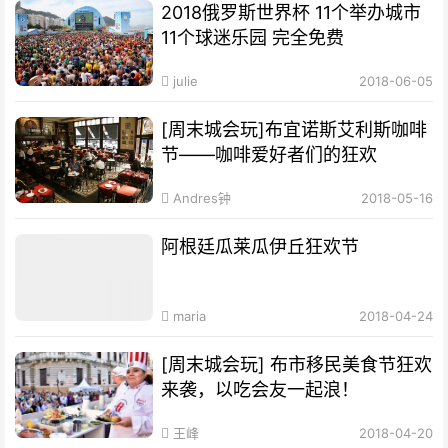
2018俄罗斯世界杯 11个举办城市
11个球迷乐园 完全免费
julie
2018-06-05
[周末城会玩]布宜诺斯艾利斯咖啡
节——咖啡爱好者们的狂欢
Andres钟
2018-05-16
阿根廷瓜莱瓜伊丘狂欢节
maria
2018-04-24
[周末城会玩] 布市移民美食节狂欢
来袭，以吃会友一起浪！
王峰
2018-04-20