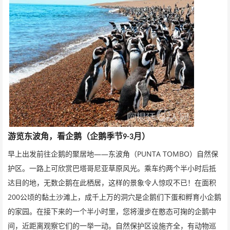
游览东波角，看企鹅（企鹅季节
月）
9-3
——
PUNTA TOMBO
早上出发前往企鹅的聚居地
东波角（
）自然保
护区。一路上可欣赏巴塔哥尼亚草原风光。乘车约两个半小时后抵
达目的地，无数企鹅在此栖居，这样的景象令人惊叹不已！在面积
200
公顷的黏土沙滩上，成千上万的洞穴是企鹅们下蛋和孵育小企鹅
的家园。在接下来的一个半小时里，您将漫步在憨态可掬的企鹅中
间，近距离观察它们的一举一动。自然保护区设施齐全，有动物巡