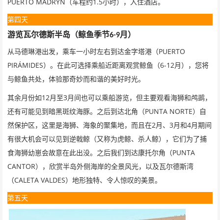
PUERTO MADRYN
1.5
（车程约
小时），入住酒店。
第四天
游览瓦尔德斯半岛（鲸鱼季节
月）
6-9
PUERTO
从马德琳港出发，乘车一小时左右到达金字塔港（
PIRÁMIDES
6-12
）。在此可选择乘船近距离观赏鲸鱼（
月），您将
与鲸鱼共处，体验那奇妙而和谐的美好时光。
12
3
其余月份如
月至
月间也可以乘船游览，但主要观看海狮和鸬鹚，
PUNTA NORTE
还有可能见到暗黑斑纹海豚。之后到达北角（
）自
2
3
4
然保护区，这里是海狮、海象的聚集地，而且在
月、
月和
月期间
有很大机会可以见到逆戟鲸（又称为虎鲸、杀人鲸），它们为了捕
PUNTA
食海狮幼崽会故意在此出没。之后我们到达康托尔角（
CANTOR
），欣赏半岛外侧海岸的全景风光，以及瓦尔德斯湾
CALETA VALDES
（
）地形独特、令人惊叹的美景。
第五天