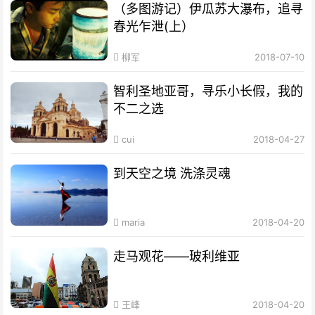
（多图游记）伊瓜苏大瀑布，追寻
春光乍泄(上）
柳军
2018-07-10
智利圣地亚哥，寻乐小长假，我的
不二之选
cui
2018-04-27
到天空之境 洗涤灵魂
maria
2018-04-20
走马观花——玻利维亚
王峰
2018-04-20