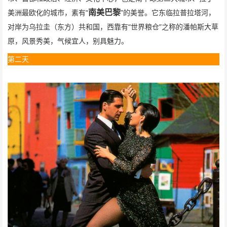
“
”
南美巴黎
美洲最欧化的城市，素有
的美誉。它东临拉普拉塔河，
“
”
对岸为乌拉圭（东方）共和国，西靠有
世界粮仓
之称的潘帕斯大草
原，风景秀美，气候宜人，别具魅力。
第二天