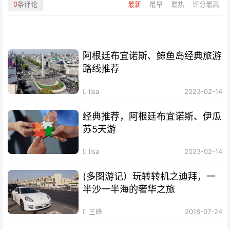
0
条评论
最新
最早
最热
评分最高
阿根廷布宜诺斯、鲸鱼岛经典旅游
路线推荐
lisa
2023-02-14
经典推荐，阿根廷布宜诺斯、伊瓜
苏5天游
lisa
2023-02-14
(多图游记）玩转转机之迪拜，一
半沙一半海的奢华之旅
王峰
2018-07-24