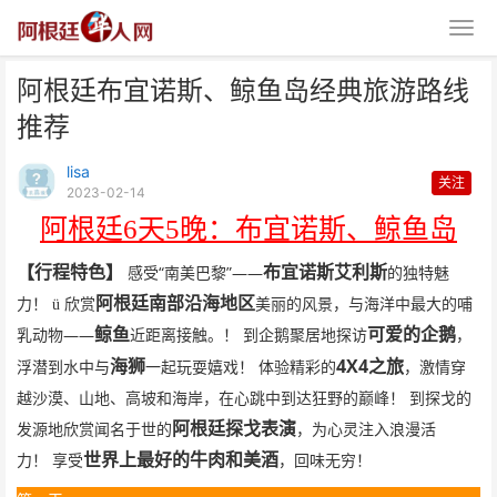
阿根廷布宜诺斯、鲸鱼岛经典旅游路线
推荐
lisa
关注
2023-02-14
阿根廷
6
天
5
晚：布宜诺斯、鲸鱼岛
阿根廷布宜诺斯、鲸鱼岛经典旅游
“
”——
【行程特色】
布宜诺斯艾利斯
感受
南美巴黎
的独特魅
路线推荐
阿根廷南部沿海地区
力！
ü
欣赏
美丽的风景，与海洋中最大的哺
——
鲸鱼
可爱的企鹅
乳动物
近距离接触。！
到企鹅聚居地探访
，
4X4
海狮
之旅
浮潜到水中与
一起玩耍嬉戏！
体验精彩的
，激情穿
越沙漠、山地、高坡和海岸，在心跳中到达狂野的巅峰！
到探戈的
阿根廷探戈表演
发源地欣赏闻名于世的
，为心灵注入浪漫活
世界上最好的牛肉和美酒
力！
享受
，回味无穷！