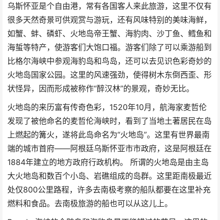
乌斯怀亚是个自由港，常有各国客人来此旅游，这里不仅有
很多天然奇景可供观赏与游玩，还有风味特别的美味海鲜，
如蟹、蚌、磷虾、火地岛帝王蟹、海豹肉、沙丁鱼、鳕鱼和
海蜇等特产，使游客们大饱口福。游客们除了可以乘游船到
比格尔海峡中参观海豹岛和鸟岛，还可以去见识色彩奇妙的
火地岛国家公园。这里的风速强劲，使得树木东倒西歪、形
状怪异，因而形成被称作“醉汉林”的景观，奇妙无比。
火地岛的来历富有传奇色彩，1520年10月，航海家麦哲伦
发现了被他命名的麦哲伦海峡时，看到了当地土著居民在岛
上燃起的篝火，遂将此岛命名为“火地岛”。这里有世界最南
端的城市首府——阿根廷乌斯怀亚市市政府，这是阿根廷在
1884年建立的地方政府行政机构。 所谓的火地岛是由主岛
大火地岛和数百个小岛、岩礁组成的岛群。这里距南极最近
处仅800公里路程，许多去南极考察的船队都要在这里补充
燃料和食品。去南极旅游的船也可以从这儿上。