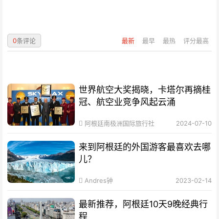
0
条评论
最新
最早
最热
评分最高
世界航空大奖揭晓，卡塔尔再摘桂
冠、航空业竞争风起云涌
阿根廷南极洲国际旅行社
2024-07-10
来到阿根廷的外国游客最喜欢去哪
儿？
Andres钟
2023-02-14
最新推荐，阿根廷10天9晚经典行
程