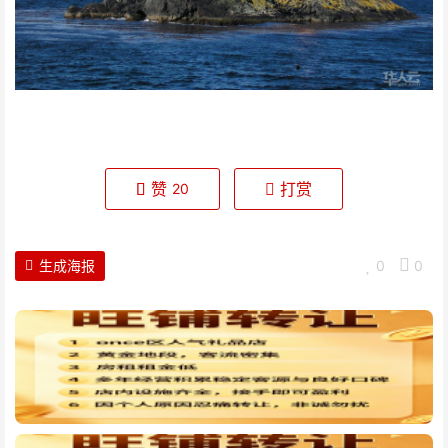
赞
打赏
20
生成海报
0
0