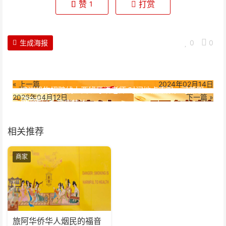
赞
打赏
1
生成海报
0
0
« 上一篇
2024年02月14日
培训机构招聘线上西班牙语老师:时间地点不限，可兼职
2026年04月12日
下一篇 »
可全职
ONCE区礼品店转让
相关推荐
商家
旅阿华侨华人烟民的福音