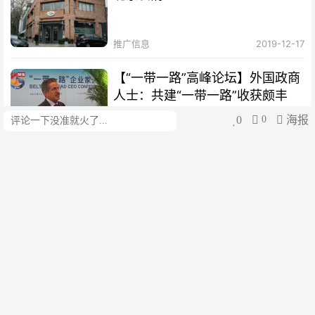
推广信息
2019-12-17
【“一带一路”高峰论坛】外国政商
人士：共建“一带一路”收获颇丰
0
0
海报
评论
cui
2023-10-19
【绘梦丝路｜扬帆篇】海丝绵延，
聆听时代涛声
cui
2023-10-12
【“一带一路”10周年·故事】俄罗
斯“老外”爱上太极拳：中国越来越
开放 很多人想来学习
cui
2023-10-12