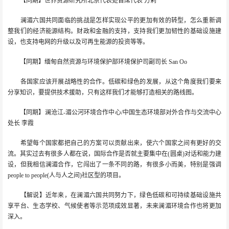
【同期】世界资源研究所北京代表处首席代表 方莉
澜湄六国共同面临的挑战是怎样实现公平的更加有效的转型，怎么重新调
整我们的经济能源结构。财政和金融的支持，支持我们更加韧性的基础设施建
设，也支持电网的升级以及可再生能源的投资等等。
【同期】缅甸自然资源与环境保护部环境保护司副司长 San Oo
各国家应该开展战略性的合作。低碳和绿色的发展，从这个角度我们要来
分享知识，要提供技术援助，只有这样我们才能够打造相关的路线图。
【同期】澜沧江-湄公河环境合作中心/中国生态环境部对外合作与交流中心
处长 李霞
希望每个国家都把自己的方案可以贡献出来，使六个国家之间有更好的交
流。其实过去有很多人都在说，国际合作是否就主要集中在(圆桌)对话和能力建
设，但我相信澜湄合作，它闯出了一条不同的路，有很多小而美，特别是强调
people to people(人与人之间)社区型的项目。
【解说】近年来，在澜湄六国共同努力下，绿色低碳和可持续基础设施共
享平台、生态学校、气候使者等示范项成效显著，未来澜湄环境合作也将更加
深入。