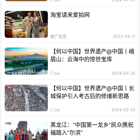
淘宝请来爱拍网
推广信息
2022-04-11
【何以中国】世界遗产@中国丨峨
眉山：云海中的惊世宝库
cui
2024-03-25
【何以中国】世界遗产@中国丨长
城保护引入考古后的修缮新思路
cui
2024-03-25
黑龙江：“中国第一龙乡”民众携祝
福踏入“尔滨”