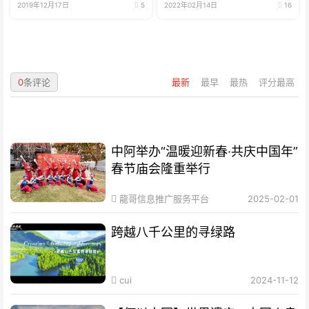
2019年12月17日
5
2022年02月14日
16
0
条评论
最新
最早
最热
评分最高
中阿举办“温暖迎新春·共庆中国年”
春节庙会隆重举行
龍哥信息推广服务平台
2025-02-01
跨越八千公里的寻绿路
cui
2024-11-12