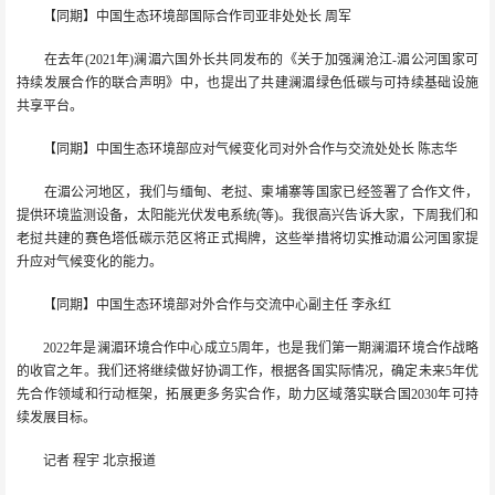
【同期】中国生态环境部国际合作司亚非处处长 周军
在去年(2021年)澜湄六国外长共同发布的《关于加强澜沧江-湄公河国家可
持续发展合作的联合声明》中，也提出了共建澜湄绿色低碳与可持续基础设施
共享平台。
【同期】中国生态环境部应对气候变化司对外合作与交流处处长 陈志华
在湄公河地区，我们与缅甸、老挝、柬埔寨等国家已经签署了合作文件，
提供环境监测设备，太阳能光伏发电系统(等)。我很高兴告诉大家，下周我们和
老挝共建的赛色塔低碳示范区将正式揭牌，这些举措将切实推动湄公河国家提
升应对气候变化的能力。
【同期】中国生态环境部对外合作与交流中心副主任 李永红
2022年是澜湄环境合作中心成立5周年，也是我们第一期澜湄环境合作战略
的收官之年。我们还将继续做好协调工作，根据各国实际情况，确定未来5年优
先合作领域和行动框架，拓展更多务实合作，助力区域落实联合国2030年可持
续发展目标。
记者 程宇 北京报道