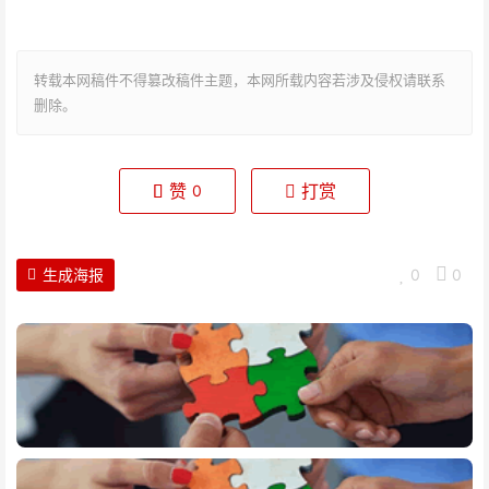
转载本网稿件不得篡改稿件主题，本网所载内容若涉及侵权请联系
删除。
赞
打赏
0
生成海报
0
0