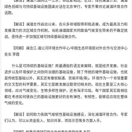
【解说】澜湄六国同饮一江水，命运紧相连。近日，绿色澜湄计划：澜湄
绿色低碳与可持续基础设施圆桌对话在北京举行，专家齐聚共论澜湄环境合作
话题。
【解说】澜湄合作启动以来，在众多领域取得积极进展，成为最具活力和
发展潜力的次区域合作机制。当前澜湄国家共同面临气候变化带来的不确定挑
战，亟待进一步加强区域可持续基础设施合作。
【同期】澜沧江-湄公河环境合作中心/中国生态环境部对外合作与交流中心
处长 李霞
什么是可持续的基础设施？用最通俗的语言来解释，就是经济发展，社会
进步以及环境保护之间协同治理的基础设施，除了传统的硬件基础设施，也就
是传统型基础以外，其实还有像软联通、贸易环境(等)。环境作为一个非常重要
的交叉型的科学要素，其实它是跟发展议题密切相关的。现在主要是三大核心
领域，应对气候变化、生物多样性保护，还有海洋垃圾。每个国家其实我相信
都在考虑如何使自己的基础设施更好的去有弹性，有韧性，能够适应现在整体
气候的变化。
【解说】如何助力各国气候韧性基础设施建设，深化澜湄环境合作。专家
们认为，可以从资金投入、知识共享、项目示范等多方面入手。