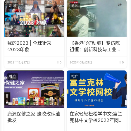
新闻
新闻
我的2023 | 全球街采
【香港“兴”动能】专访陈
·2023印象
祖恒：创新科技与工业制
造并驾齐驱 用新的眼光看
待香港发展
2023年12月27日
0
2023年08月21日
0
推广
推广
康源保健之家 蜂胶玫瑰油
在家轻轻松松学中文:富兰
批发
克林中文学校2022年网校
招生啦