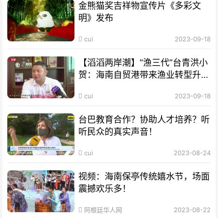
金熊猫奖吉祥物宣传片《多彩文
明》发布
cui
2023-09-18
【滔滔两岸潮】“渔三代”台青洪小
贺：海南自贸港带来渔业转型升级
良机
cui
2023-09-18
台巴教育合作？协助人才培养？听
听民众的真实声音！
cui
2023-08-24
视频：海南保亭传统嬉水节，场面
震撼欢乐多！
阿根廷华人网
2023-08-22