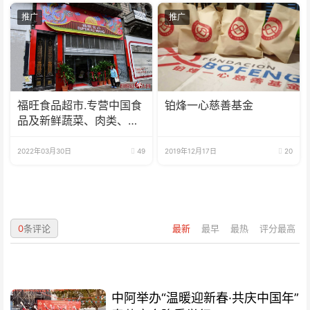
推广
推广
福旺食品超市.专营中国食
铂烽一心慈善基金
品及新鲜蔬菜、肉类、
鱼、海鲜
2022年03月30日
49
2019年12月17日
20
0
条评论
最新
最早
最热
评分最高
中阿举办“温暖迎新春·共庆中国年”