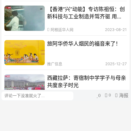
【香港“兴”动能】专访陈祖恒：创
新科技与工业制造并驾齐驱 用新
的眼光看待香港发展
阿根廷华人网
2023-08-21
旅阿华侨华人烟民的福音来了！
推广信息
2025-12-27
西藏拉萨：寄宿制中学学子与母亲
共度亲子时光
0
0
海报
评论
cui
2023-05-17
世界电信日：“银发族”的手机里有
哪些“科技与狠活”？