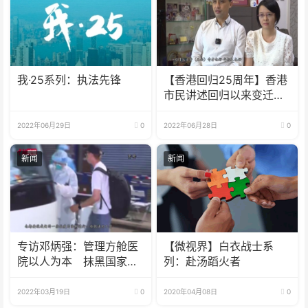
我·25系列：执法先锋
【香港回归25周年】香港
市民讲述回归以来变迁：
充满机遇 爱拼就会赢
2022年06月29日
0
2022年06月28日
0
新闻
新闻
专访邓炳强：管理方舱医
【微视界】白衣战士系
院以人为本 抹黑国家支
列：赴汤蹈火者
援执法必严
2022年03月19日
0
2020年04月08日
0