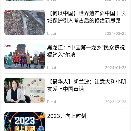
【何以中国】世界遗产@中国丨长
城保护引入考古后的修缮新思路
cui
2024-03-25
黑龙江：“中国第一龙乡”民众携祝
福踏入“尔滨”
cui
2024-01-28
【最华人】胡兰波：让意大利小朋
友爱上中国童话
cui
2023-12-28
2023，向上时刻