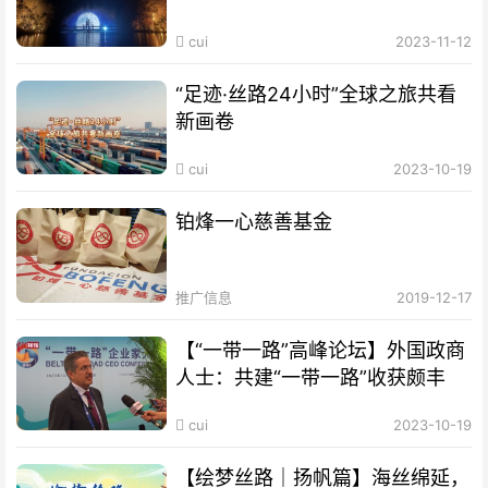
cui
2023-11-12
“足迹·丝路24小时”全球之旅共看
新画卷
cui
2023-10-19
铂烽一心慈善基金
推广信息
2019-12-17
【“一带一路”高峰论坛】外国政商
人士：共建“一带一路”收获颇丰
cui
2023-10-19
【绘梦丝路｜扬帆篇】海丝绵延，