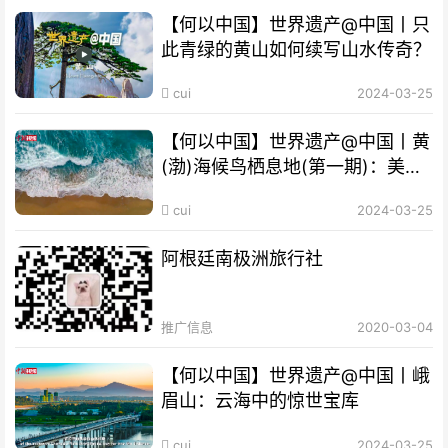
【何以中国】世界遗产@中国丨只
此青绿的黄山如何续写山水传奇？
cui
2024-03-25
【何以中国】世界遗产@中国丨黄
(渤)海候鸟栖息地(第一期)：美丽
海湾成“鸟的天堂”
cui
2024-03-25
阿根廷南极洲旅行社
推广信息
2020-03-04
【何以中国】世界遗产@中国丨峨
眉山：云海中的惊世宝库
cui
2024-03-25