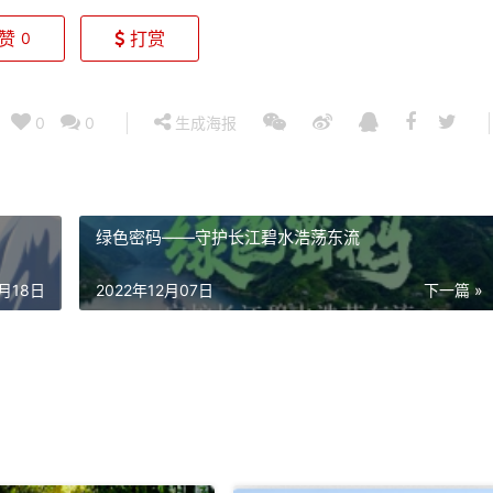
赞
打赏
0
0
0
生成海报
绿色密码——守护长江碧水浩荡东流
1月18日
2022年12月07日
下一篇 »