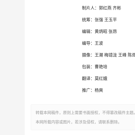
制片人：郭红燕 齐彬
统筹：张强 王玉平
编辑：黄炳昭 张昂
编导：王波
摄像：王潮 梅镱泷 王峰 陈煜
包装：曹艳培
翻译：莫红娥
推广：杨爽
转载本网稿件，原则上需要书面授权，不得篡改稿件主题
本网所载内容或图片，若涉及侵权，请联系删除。