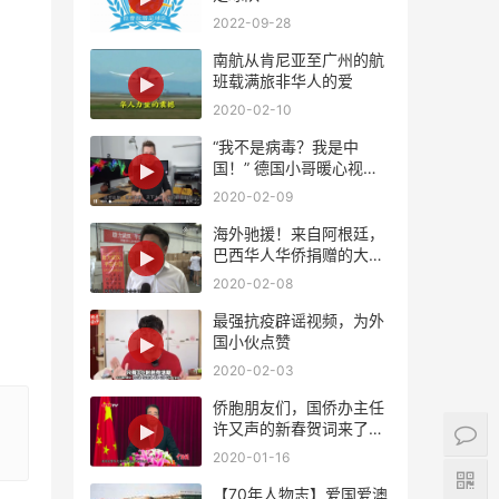
2022-09-28
南航从肯尼亚至广州的航
班载满旅非华人的爱
2020-02-10
“我不是病毒？我是中
国！” 德国小哥暖心视频
支持中国！
2020-02-09
海外驰援！来自阿根廷，
巴西华人华侨捐赠的大批
量紧缺医疗物资将陆续抵
2020-02-08
达国内
最强抗疫辟谣视频，为外
国小伙点赞
2020-02-03
侨胞朋友们，国侨办主任
许又声的新春贺词来了，
请查收！
2020-01-16
【70年人物志】爱国爱澳