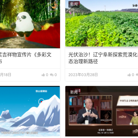
新闻
奖吉祥物宣传片《多彩文
光伏治沙！辽宁阜新探索荒漠化
布
态治理新路径
9月18日
0
0
2023年03月28日
0
新闻