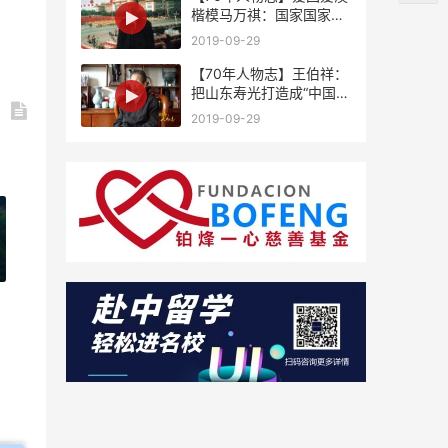
楷模马万祺：国家国家，
祖国是国澳门是家
2019-09-29
【70年人物志】王伯祥：
把山东寿光打造成“中国蔬
菜之乡”
2019-09-29