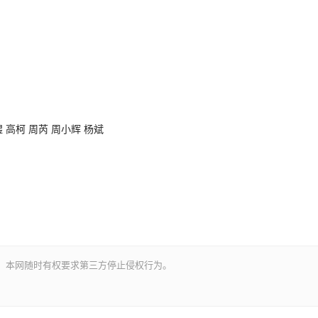
 高柯 周芮 周小辉 杨斌
。本网随时有权要求第三方停止侵权行为。