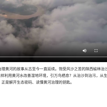
理黄河的故事从古至今一直延续。饱受风沙之苦的陕西榆林治
怎样利用黄河水改善湿地环境，引万鸟栖息？从治沙到治污，从
，正是解开生态密码、读懂黄河治理的钥匙。