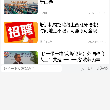
新画卷
cui
2023-10-19
培训机构招聘线上西班牙语老师:
时间地点不限，可兼职可全职
推广信息
2024-02-14
【“一带一路”高峰论坛】外国政商
人士：共建“一带一路”收获颇丰
0
0
海报
评论
cui
2023-10-19
【绘梦丝路｜扬帆篇】海丝绵延，
聆听时代涛声
cui
2023-10-12