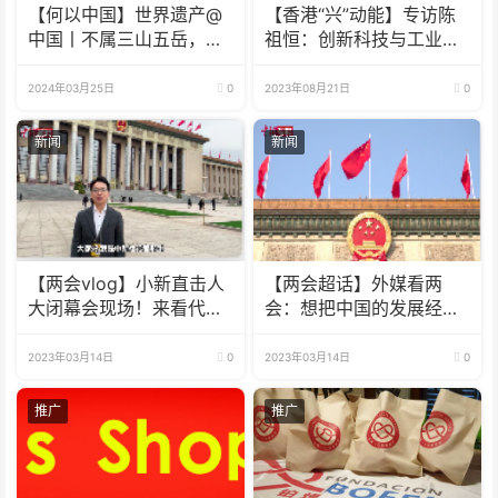
【何以中国】世界遗产@
【香港“兴”动能】专访陈
中国丨不属三山五岳，武
祖恒：创新科技与工业制
夷山为何能成就“双遗产”?
造并驾齐驱 用新的眼光看
待香港发展
2024年03月25日
0
2023年08月21日
0
新闻
新闻
【两会vlog】小新直击人
【两会超话】外媒看两
大闭幕会现场！来看代表
会：想把中国的发展经验
们怎么说
介绍给世界
2023年03月14日
0
2023年03月14日
0
推广
推广