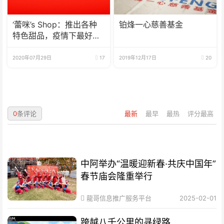
‘蕾咪’s Shop：推出各种
铂烽一心慈善基金
特色甜品，疫情下最好的
选择
2020年07月29日
17
2019年12月17日
20
0
条评论
最新
最早
最热
评分最高
中阿举办“温暖迎新春·共庆中国年”
春节庙会隆重举行
龍哥信息推广服务平台
2025-02-01
跨越八千公里的寻绿路