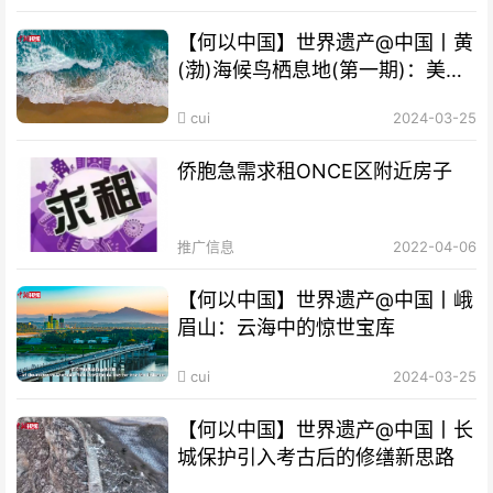
【何以中国】世界遗产@中国丨黄
(渤)海候鸟栖息地(第一期)：美丽
海湾成“鸟的天堂”
cui
2024-03-25
侨胞急需求租ONCE区附近房子
推广信息
2022-04-06
【何以中国】世界遗产@中国丨峨
眉山：云海中的惊世宝库
cui
2024-03-25
【何以中国】世界遗产@中国丨长
城保护引入考古后的修缮新思路