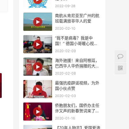
2022-09-28
南航从肯尼亚至广州的航
班载满旅非华人的爱
2020-02-10
“我不是病毒？我是中
国！” 德国小哥暖心视频
支持中国！
2020-02-09
海外驰援！来自阿根廷，
巴西华人华侨捐赠的大批
量紧缺医疗物资将陆续抵
2020-02-08
达国内
最强抗疫辟谣视频，为外
国小伙点赞
2020-02-03
侨胞朋友们，国侨办主任
许又声的新春贺词来了，
请查收！
2020-01-16
【70年人物志】爱国爱澳