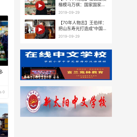
楷模马万祺：国家国家，
祖国是国澳门是家
2019-09-29
【70年人物志】王伯祥：
把山东寿光打造成“中国蔬
菜之乡”
2019-09-29
多
0