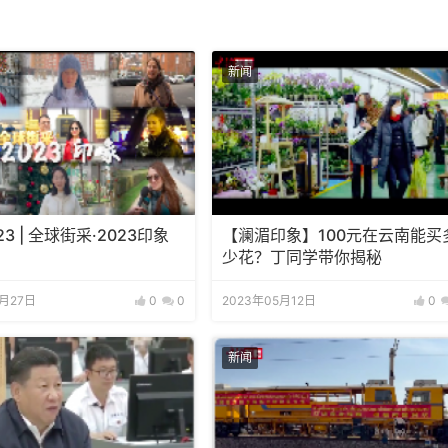
新闻
3 | 全球街采·2023印象
【澜湄印象】100元在云南能买
少花？丁同学带你揭秘
2月27日
0
0
2023年05月12日
0
新闻