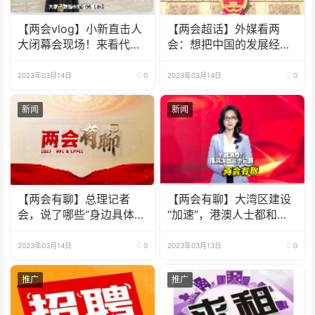
【两会vlog】小新直击人
【两会超话】外媒看两
大闭幕会现场！来看代表
会：想把中国的发展经验
们怎么说
介绍给世界
2023年03月14日
0
2023年03月14日
0
新闻
新闻
【两会有聊】总理记者
【两会有聊】大湾区建设
会，说了哪些“身边具体
“加速”，港澳人士都和小
事”？
新聊了啥？
2023年03月14日
0
2023年03月13日
0
推广
推广