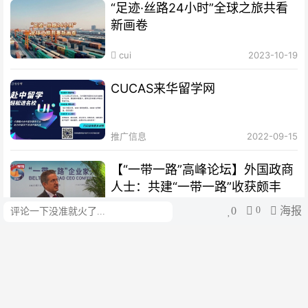
“足迹·丝路24小时”全球之旅共看
新画卷
cui
2023-10-19
CUCAS来华留学网
推广信息
2022-09-15
【“一带一路”高峰论坛】外国政商
人士：共建“一带一路”收获颇丰
0
0
海报
评论
cui
2023-10-19
【绘梦丝路｜扬帆篇】海丝绵延，
聆听时代涛声
cui
2023-10-12