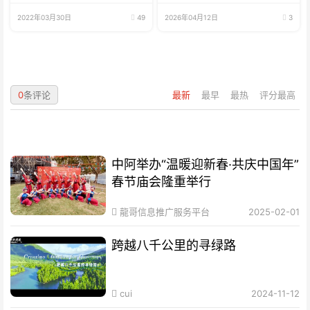
鱼、海鲜
2022年03月30日
49
2026年04月12日
3
0
条评论
最新
最早
最热
评分最高
中阿举办“温暖迎新春·共庆中国年”
春节庙会隆重举行
龍哥信息推广服务平台
2025-02-01
跨越八千公里的寻绿路
cui
2024-11-12