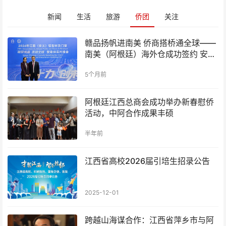
新闻
生活
旅游
侨团
关注
赣品扬帆进南美 侨商搭桥通全球——
南美（阿根廷）海外仓成功签约 安义
铝材开辟出海新通道
5个月前
阿根廷江西总商会成功举办新春慰侨
活动，中阿合作成果丰硕
半年前
江西省高校2026届引培生招录公告
2025-12-01
跨越山海谋合作：江西省萍乡市与阿