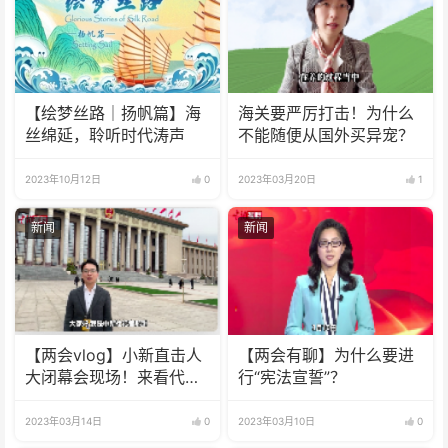
【绘梦丝路｜扬帆篇】海
海关要严厉打击！为什么
丝绵延，聆听时代涛声
不能随便从国外买异宠？
2023年10月12日
0
2023年03月20日
1
新闻
新闻
【两会vlog】小新直击人
【两会有聊】为什么要进
大闭幕会现场！来看代表
行“宪法宣誓”？
们怎么说
2023年03月14日
0
2023年03月10日
0