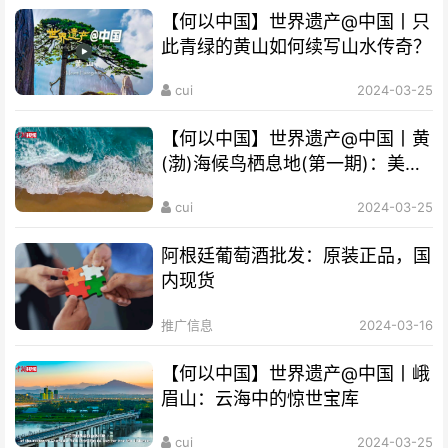
【何以中国】世界遗产@中国丨只
此青绿的黄山如何续写山水传奇？
cui
2024-03-25
【何以中国】世界遗产@中国丨黄
(渤)海候鸟栖息地(第一期)：美丽
海湾成“鸟的天堂”
cui
2024-03-25
阿根廷葡萄酒批发：原装正品，国
内现货
推广信息
2024-03-16
【何以中国】世界遗产@中国丨峨
眉山：云海中的惊世宝库
cui
2024-03-25