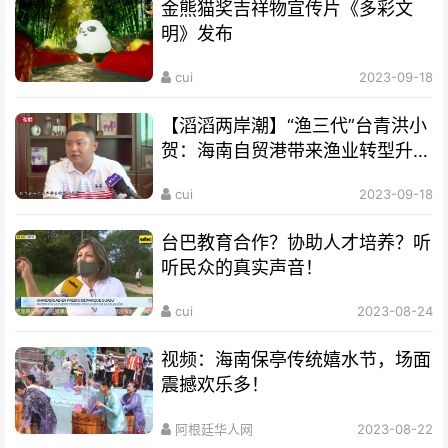
金熊猫奖吉祥物宣传片《多彩文
明》发布
cui
2023-09-18
【滔滔两岸潮】“渔三代”台青洪小
贺：海南自贸港带来渔业转型升级
良机
cui
2023-09-18
台巴教育合作？协助人才培养？听
听民众的真实声音！
cui
2023-08-24
视频：海南保亭传统嬉水节，场面
震撼欢乐多！
阿根廷华人网
2023-08-22