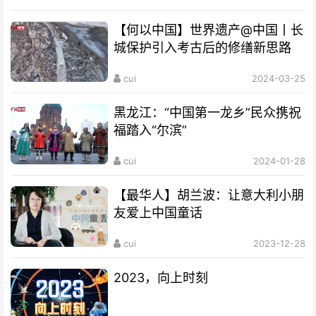
【何以中国】世界遗产@中国丨长
城保护引入考古后的修缮新思路
cui
2024-03-25
黑龙江：“中国第一龙乡”民众携祝
福踏入“尔滨”
cui
2024-01-28
【最华人】胡兰波：让意大利小朋
友爱上中国童话
cui
2023-12-28
2023，向上时刻