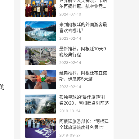
世界航空大奖揭晓，卡塔
尔再摘桂冠、航空业竞争
风起云涌
2024-07-10
来到阿根廷的外国游客最
喜欢去哪儿？
2023-02-14
最新推荐，阿根廷10天9
晚经典行程
2023-02-14
经典推荐，阿根廷布宜诺
斯、伊瓜苏5天游
的
2023-02-14
孤独星球的“最佳旅游”排
名2020，阿根廷名列前茅
2019-10-24
阿根廷旅游部长：“阿根廷
全球旅游热度排名第七”
2019-09-27