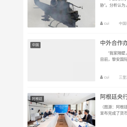
胁”。分析认
向“军事国家”转
cui
中国
中外合作
中国
“我家隔壁，
目前，黎安国际
开设优质专业6
cui
三里
阿根廷央行
阿根廷
（图源：阿根廷
宣布完成了货
表示希望以原有