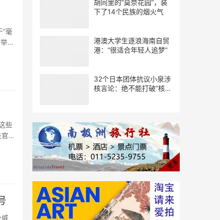
胡同里的“莫奈花园”，装
下了14个民族的烟火气
“毫
港澳大学生逐浪海南自贸
市举行
港：“很适合年轻人追梦”
32个日本团体抗议小泉涉
核言论：绝不能打破“核武
器禁忌”
这些
关官员
号
全威