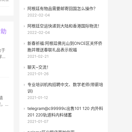
阿根廷有物品需要邮寄回国怎么操作？
2022-02-04
阿根廷空运快递到大陆和香港国际物流！
赞助
2022-02-04
新春祈福:阿根廷佛光山到ONCE区关怀侨
胞并赠送春联礼品表示祝福
会于
伴双
2021-02-21
聊天~交流！
2021-01-26
专业培训机构​招聘中文、数学老师(带薪培
训)
2021-01-12
清
漾，水
telegram@c99999c出售101 120 内外料
201 220轨道料内料储蓄
2021-01-07