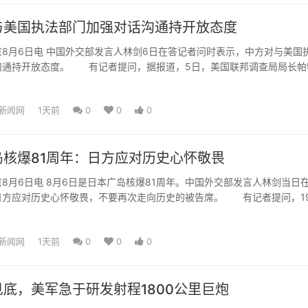
与美国执法部门加强对话沟通持开放态度
月6日电 中国外交部发言人林剑6日在答记者问时表示，中方对与美国
沟通持开放态度。 有记者提问，据报道，5日，美国联邦调查局局长帕
合作打击跨国犯罪，此...
新闻网
1天前
0
0
0
岛核爆81周年：日方应对历史心怀敬畏
月6日电 8月6日是日本广岛核爆81周年。中国外交部发言人林剑当日
日方应对历史心怀敬畏，不要再次走向历史的被告席。 有记者提问，19
在日本广岛上...
新闻网
1天前
0
0
0
底，美军急于研发射程1800公里巨炮