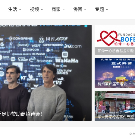
生活
视频
商家
侨团
专题
铂烽一心慈善基金专题
杭州第19届亚运会
廷足协赞助商招待会！
庆祝中国共产党成
华人商家枪击事件专题
全