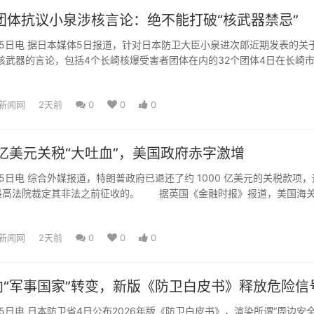
团体抗议小泉涉核言论：绝不能打破“核武器禁忌”
日电 据日本媒体5日报道，针对日本防卫大臣小泉进次郎近期发表的关于
核武器的言论，包括4个长崎核爆受害者团体在内的32个团体4日在长崎
抗议声明。图片...
新闻网
2天前
0
0
0
0亿美元关税“大吐血”，美国政府赤字激增
电 综合外媒报道，特朗普政府已退还了约 1000 亿美元的关税款项，
最高法院裁定其非法之前征收的。 据英国《金融时报》报道，美国海
美国国际贸易法...
新闻网
2天前
0
0
0
向“军事国家”转变，新版《防卫白皮书》释放危险信
电 日本防卫省4日公布2026年版《防卫白皮书》，渲染所谓“周边安