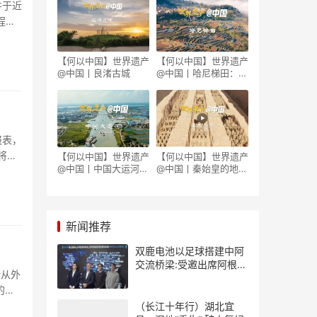
并于近
程火
【何以中国】世界遗产
【何以中国】世界遗产
@中国丨良渚古城
@中国丨哈尼梯田：世
外桃源藏着科技密码
报表，
将向
【何以中国】世界遗产
【何以中国】世界遗产
@中国丨中国大运河因
@中国丨秦始皇的地下
何成为流动的国家记
军团究竟藏着多少秘
忆？
密？
新闻推荐
双鹿电池以足球搭建中阿
交流桥梁:受邀出席阿根廷
断从外
足协赞助商招待会！
的最
（长江十年行）湖北宜