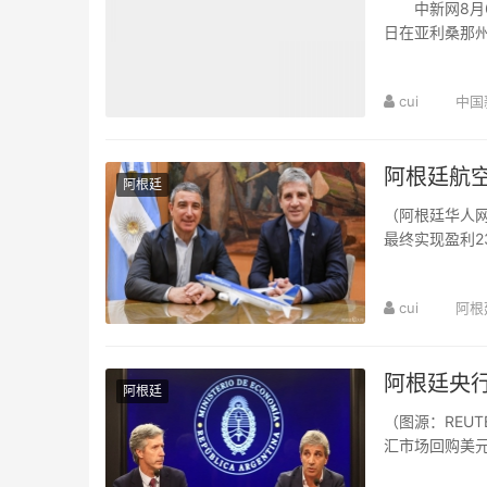
中新网8月6日
日在亚利桑那
炮”(SLRC)的武
cui
中国
阿根廷航
阿根廷
（阿根廷华人网
最终实现盈利2
公共财政上交60
cui
阿根
阿根廷央行
阿根廷
（图源：REUT
汇市场回购美元
高水平...