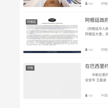
cui
阿根
阿根廷政
阿根廷
（阿根廷华人网
阿根廷大使，
根廷外交部通过
cui
阿根
在巴西里约
中国
中新社里约热
全安华 王晨
文化、旅游遗产”
cui
中国