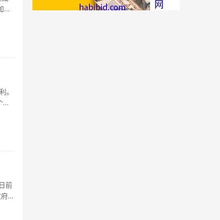
加速
利。
个，
日前
政府曾