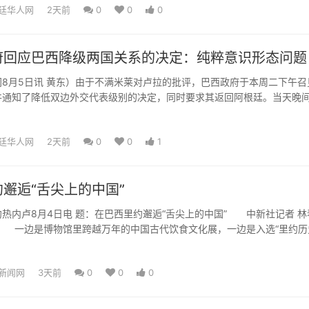
廷华人网
2天前
0
0
0
府回应巴西降级两国关系的决定：纯粹意识形态问题
8月5日讯 黄东）由于不满米莱对卢拉的批评，巴西政府于本周二下午召
并通知了降低双边外交代表级别的决定，同时要求其返回阿根廷。当天晚
一份公告声称该措施是...
廷华人网
2天前
0
0
1
邂逅“舌尖上的中国”
内卢8月4日电 题：在巴西里约邂逅“舌尖上的中国” 中新社记者 林
波 一边是博物馆里跨越万年的中国古代饮食文化展，一边是入选“里约历
名录的“中...
新闻网
3天前
0
0
0