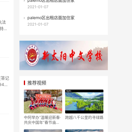
palemo区出租店面加住家
2021-01-07
palemo区出租店面加住家
执法
2021-01-07
特尔
在答记
推荐视频
45
中阿举办“温暖迎新春·
跨越八千公里的寻绿路
共庆中国年”春节庙会
隆重举行