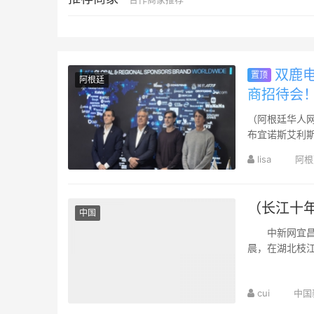
双鹿电
置顶
阿根廷
商招待会
（阿根廷华人网
布宜诺斯艾利
鹿电池受邀出席
lisa
阿根
（长江十年
中国
中新网宜昌8
晨，在湖北枝
鸟翩跹其间。游
cui
中国