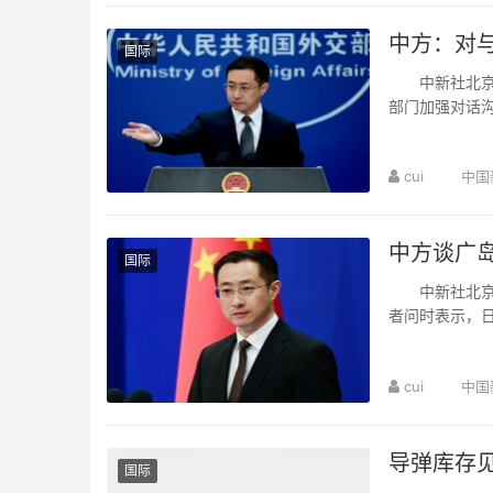
中方：对
国际
中新社北京8
部门加强对话
称，希望同中俄
cui
中国
中方谈广
国际
中新社北京8
者问时表示，
年8月6日，美国
cui
中国
导弹库存见
国际