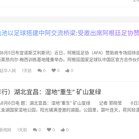
池以足球搭建中阿交流桥梁:受邀出席阿根廷足协
！
8月5日布宜诺斯艾利斯讯）近日，阿根廷足协（AFA）赞助商专场招待
斯莱昂内尔·梅西训练基地隆重举办。阿根廷国家足球队中国区官方合作伙
本次官方活动，与全球...
廷华人网
1天前
0
0
0
行）湖北宜昌：湿地“重生” 矿山复绿
月6日电 题：湖北宜昌：湿地“重生” 矿山复绿 记者 郭晓莹 6日
江金湖国家湿地公园，阳光铺满澄澈的湖面。公园里，碧叶连天，荷风轻
客缓步慢行，伴着...
新闻网
1天前
0
0
0