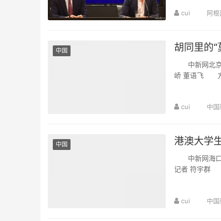
cui
阿根
胡同里的“
中国
中新网北京8月
峤 董语飞 
“莫奈花园”，几
cui
中国
港澳大学生
中国
中新网海口8
记者 符宇群
行来到海南自贸
cui
中国