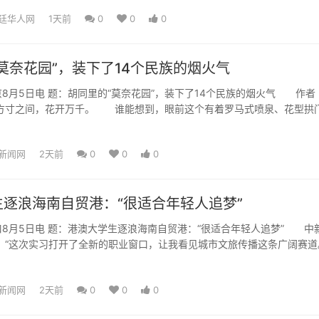
廷华人网
1天前
0
0
0
莫奈花园”，装下了14个民族的烟火气
5日电 题：胡同里的“莫奈花园”，装下了14个民族的烟火气 作者 
方寸之间，花开万千。 谁能想到，眼前这个有着罗马式喷泉、花型拱
年前还是个杂...
新闻网
2天前
0
0
0
逐浪海南自贸港：“很适合年轻人追梦”
月5日电 题：港澳大学生逐浪海南自贸港：“很适合年轻人追梦” 中
 “这次实习打开了全新的职业窗口，让我看见城市文旅传播这条广阔赛道
港参加暑期实习...
新闻网
2天前
0
0
0