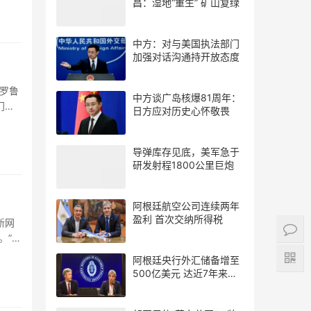
昌：湿地“重生” 矿山复绿
中方：对与美国执法部门
加强对话沟通持开放态度
罗鲁
中方谈广岛核爆81周年：
门的
日方应对历史心怀敬畏
导弹库存见底，美军急于
研发射程1800公里巨炮
阿根廷航空公司连续两年
盈利 首次交纳所得税
新网
。”此
阿根廷央行外汇储备增至
500亿美元 达近7年来最
高水平