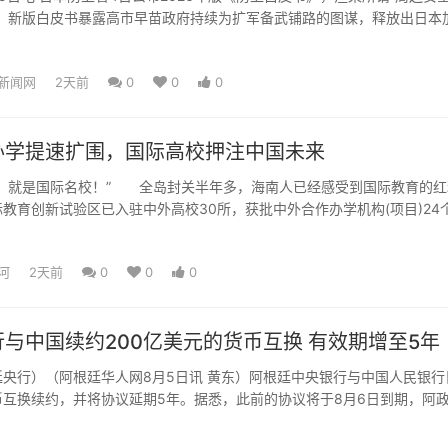
为，新版白皮书暴露高市早苗政府持续为扩军备武铺路的图谋，释放出日本
变的危险信号。...
新闻网
2天前
0
0
0
办学提速扩围，国际高校押注中国未来
就是国际名校！” 全岛封关半年多，海南人已经感受到国际教育的红
教育创新试验区已入驻中外高校30所，获批中外合作办学机构(项目)24
0余个。 但红...
河
2天前
0
0
0
与中国续约200亿美元的货币互换 有效期增至5年
央行）（阿根廷华人网8月5日讯 黄东）阿根廷中央银行与中国人民银行
币互换续约，并将协议延期5年。据悉，此前的协议将于8月6日到期，阿
条件续约，而此次续...