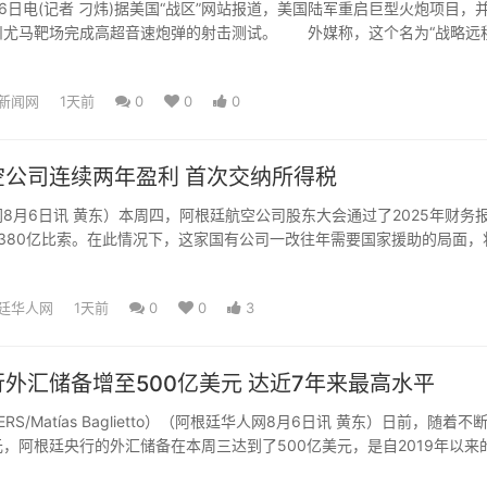
电(记者 刁炜)据美国“战区”网站报道，美国陆军重启巨型火炮项目，
州尤马靶场完成高超音速炮弹的射击测试。 外媒称，这个名为“战略远
器项目，...
新闻网
1天前
0
0
0
空公司连续两年盈利 首次交纳所得税
8月6日讯 黄东）本周四，阿根廷航空公司股东大会通过了2025年财务
380亿比索。在此情况下，这家国有公司一改往年需要国家援助的局面，
亿比索的所得...
廷华人网
1天前
0
0
3
外汇储备增至500亿美元 达近7年来最高水平
ERS/Matías Baglietto）（阿根廷华人网8月6日讯 黄东）日前，随着不
，阿根廷央行的外汇储备在本周三达到了500亿美元，是自2019年以来