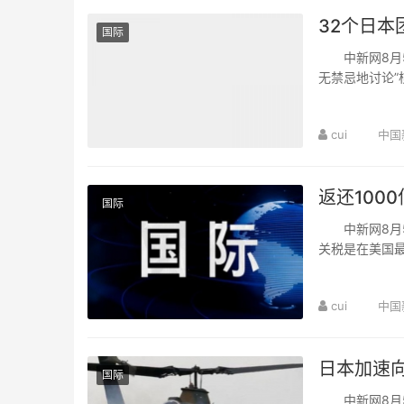
32个日本
国际
中新网8月5
无禁忌地讨论”
记者会，发表了
cui
中国
返还100
国际
中新网8月5日
关税是在美国
当地时间4日向
cui
中国
日本加速
国际
中新网8月5日