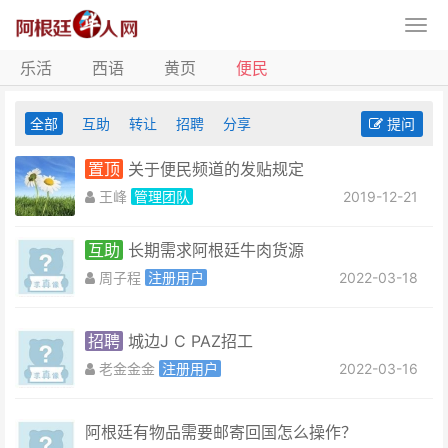
乐活
西语
黄页
便民
全部
互助
转让
招聘
分享
提问
置顶
关于便民频道的发贴规定
王峰
管理团队
2019-12-21
互助
长期需求阿根廷牛肉货源
周子程
注册用户
2022-03-18
招聘
城边J C PAZ招工
老金金金
注册用户
2022-03-16
阿根廷有物品需要邮寄回国怎么操作？