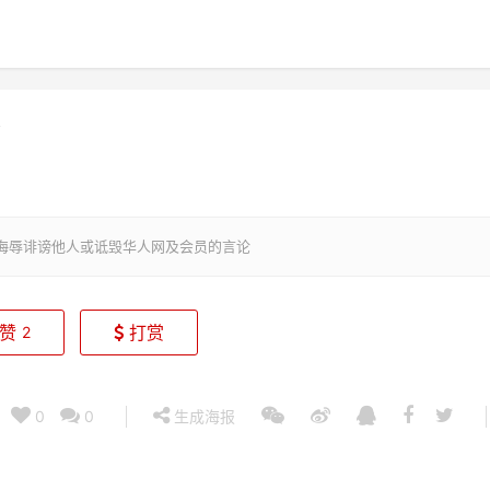
侮辱诽谤他人或诋毁华人网及会员的言论
赞
打赏
2
0
0
生成海报