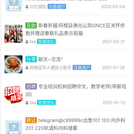
兴亿国际
注册用户
2022-02-04
互助
新春祈福:阿根廷佛光山到ONCE区关怀侨
胞并赠送春联礼品表示祝福
lisa
管理团队
2021-02-21
分享
聊天~交流！
阿根廷华人便民小助手
注册用户
2021-01-26
招聘
专业培训机构​招聘中文、数学老师(带薪培
训)
lisa
管理团队
2021-01-12
转让
telegram@c99999c出售101 120 内外料
201 220轨道料内料储蓄