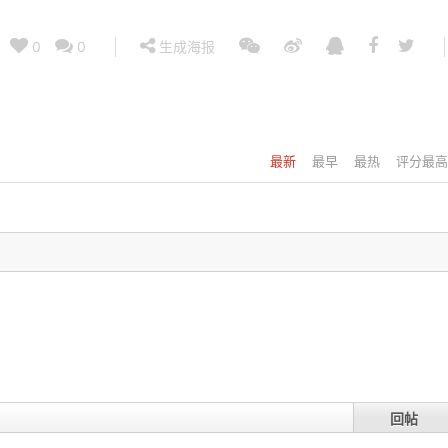
0
0
生成海报
最新
最早
最热
评分最高
回帖