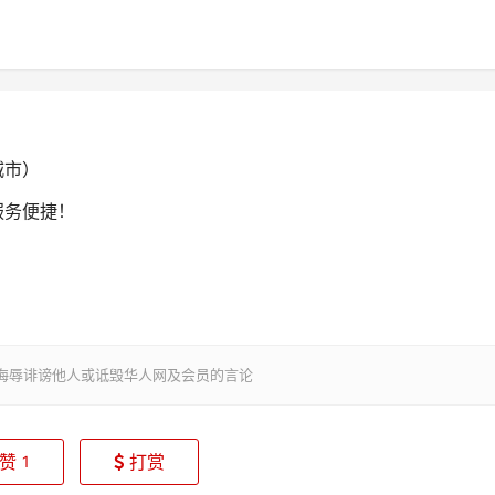
城市）
服务便捷！
侮辱诽谤他人或诋毁华人网及会员的言论
赞
打赏
1