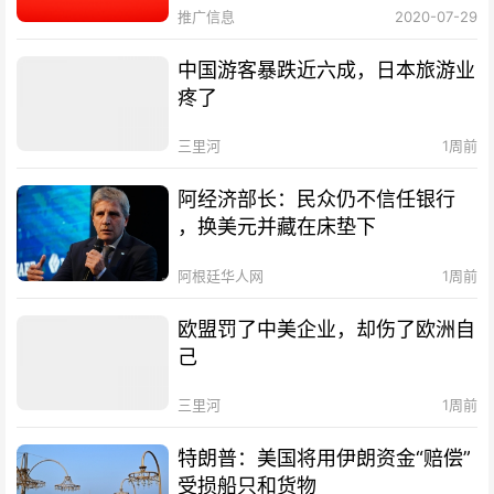
推广信息
2020-07-29
中国游客暴跌近六成，日本旅游业
疼了
三里河
1周前
阿经济部长：民众仍不信任银行
，换美元并藏在床垫下
阿根廷华人网
1周前
欧盟罚了中美企业，却伤了欧洲自
己
三里河
1周前
特朗普：美国将用伊朗资金“赔偿”
受损船只和货物