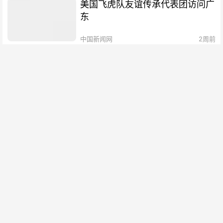
美国飞虎队友谊传承代表团访问广
东
中国新闻网
2周前
费兰·托雷斯建功，西班牙队获世
界杯冠军
中国新闻网
2周前
日本82个地方议会发声：要求高
市政府坚持“无核三原则”
中国新闻网
3周前
战火重燃，海上封锁：美伊会否滑
入“全面战争”的深渊？
中国新闻网
3周前