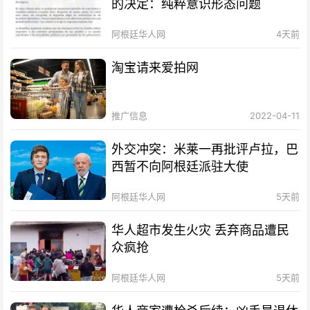
的决定：纯粹意识形态问题
阿根廷华人网
4天前
淘宝请来爱拍网
推广信息
2022-04-11
外交冲突：米莱一再批评卢拉，巴
西暂不向阿根廷派驻大使
阿根廷华人网
5天前
华人超市发生火灾 丢弃商品遭民
众疯抢
阿根廷华人网
5天前