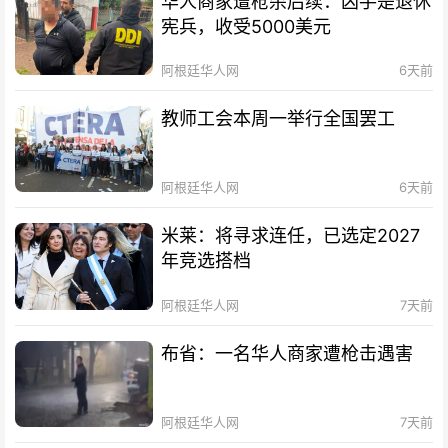
华人商家遭枪杀后续：凶手是退休
宪兵，收受5000美元
阿根廷华人网
6天前
教师工会本周一举行全国罢工
阿根廷华人网
6天前
米莱：将寻求连任，已选定2027
年竞选搭档
阿根廷华人网
7天前
布省：一名华人商家遭枪击遇害
阿根廷华人网
7天前