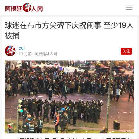
球迷在布市方尖碑下庆祝闹事 至少19人
被捕
cui
关注
1个月前
· 阿根廷华人网
球迷在布市方尖碑下庆祝闹事 至
少19人被捕