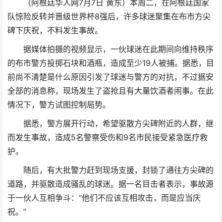
（阿根廷华人网7月7日 黄东）本周二，在阿根廷国家
队惊险反转
并晋级世界杯8强后，许多球迷聚集在布市方尖
碑下庆祝，不料发生事故。
据媒体拍摄的视频显示，一伙球迷在此期间向维持秩序
的布市警方投掷石块和酒瓶，造成至少19人被捕。据悉，目
前尚不清楚是什么原因引发了球迷与警方的对抗，不过据安
全部的消息称，现场发生了盗抢且有大量饮酒者闹事。在此
情况下，警方试图控制局势。
据悉，警方展开行动，希望驱散方尖碑附近的人群，继
而发生事故，造成5名警察受伤和9名市民接受紧急医疗救
护。
随后，有大批警力赶到现场支援，封锁了通往方尖碑的
道路，并驱散造成骚乱的球迷。据一名目击者表示，事故源
于一伙人互相争斗：“他们不应该互相攻击，而是应当庆
祝。”