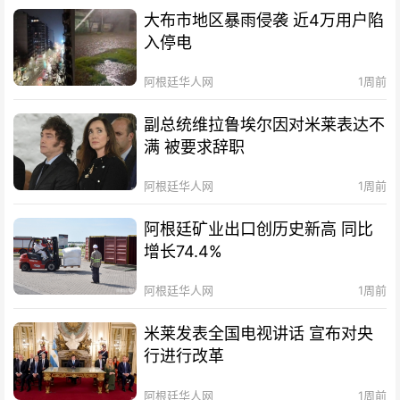
大布市地区暴雨侵袭 近4万用户陷
入停电
阿根廷华人网
1周前
副总统维拉鲁埃尔因对米莱表达不
满 被要求辞职
阿根廷华人网
1周前
阿根廷矿业出口创历史新高 同比
增长74.4%
阿根廷华人网
1周前
米莱发表全国电视讲话 宣布对央
行进行改革
阿根廷华人网
1周前