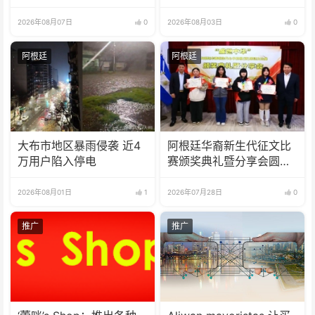
人受伤
罪？
2026年08月07日
0
2026年08月03日
0
阿根廷
阿根廷
大布市地区暴雨侵袭 近4
阿根廷华裔新生代征文比
万用户陷入停电
赛颁奖典礼暨分享会圆满
举办
2026年08月01日
1
2026年07月28日
0
推广
推广