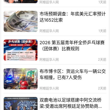
阿根廷华人网
1天前
市场预期调查：年底美元汇率预计
达1652比索
阿根廷华人网
1天前
2026 第五届青年杯全侨乒乓球赛
（团体赛）比赛规则
阿根廷华人网
2天前
布市博卡区：货运火车与一辆公交
车相撞，已有7人受伤
阿根廷华人网
2天前
双鹿电池以足球搭建中阿交流桥
梁:受邀出席阿根廷足协赞助商招