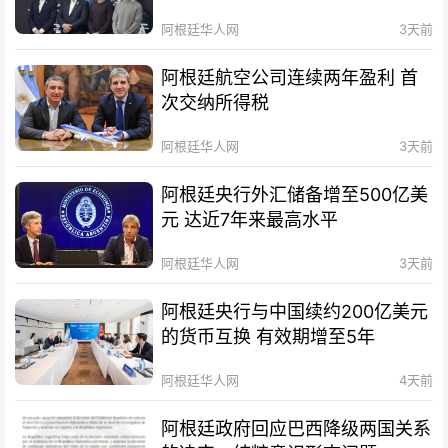
待会！
阿根廷华人网
3天前
阿根廷航空公司连续两年盈利 首
次交纳所得税
阿根廷华人网
3天前
阿根廷央行外汇储备增至500亿美
元 达近7年来最高水平
阿根廷华人网
3天前
阿根廷央行与中国续约200亿美元
的货币互换 有效期增至5年
阿根廷华人网
4天前
阿根廷政府回应巴西降级两国关系