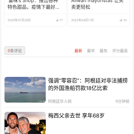
‘蕾咪’s Shop：推出各种
Aliwan mayoristas 让买
特色甜品，疫情下最好的
卖更轻松
选择
2020年07月29日
17
2022年04月11日
10
0
条评论
最新
最早
最热
评分最高
强调“零容忍”：阿根廷对非法捕捞
的外国渔船罚款18亿比索
阿根廷华人网
9分钟前
梅西父亲去世 享年68岁