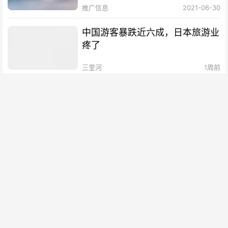
推广信息
2021-06-30
中国游客暴跌近六成，日本旅游业
疼了
三里河
1周前
阿经济部长：民众仍不信任银行
，换美元并藏在床垫下
阿根廷华人网
1周前
欧盟罚了中美企业，却伤了欧洲自
己
三里河
1周前
特朗普：美国将用伊朗资金“赔偿”
受损船只和货物