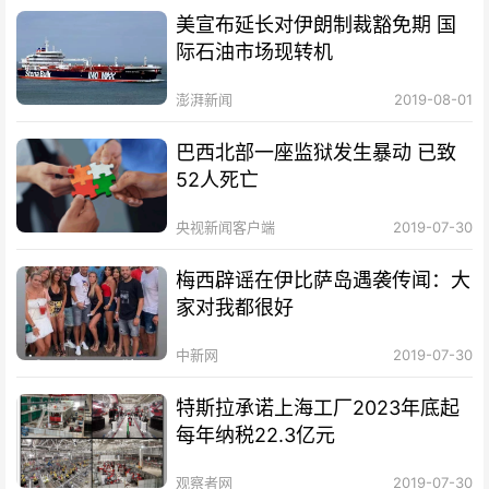
美宣布延长对伊朗制裁豁免期 国
际石油市场现转机
澎湃新闻
2019-08-01
巴西北部一座监狱发生暴动 已致
52人死亡
央视新闻客户端
2019-07-30
梅西辟谣在伊比萨岛遇袭传闻：大
家对我都很好
中新网
2019-07-30
特斯拉承诺上海工厂2023年底起
每年纳税22.3亿元
观察者网
2019-07-30