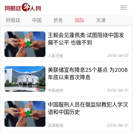
阿根廷
中国
侨务
国际
天津
王毅会见蓬佩奥:试图阻挠中国发
展不公平 也做不到
人民日报
2019-08-01
美联储宣布降息25个基点 为2008
年底以来首次降息
中新经纬
2019-08-01
中国服刑人员在俄监狱教犯人学汉
语和中国历史
澎湃新闻
2019-08-01