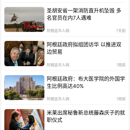
圣胡安省一架消防直升机坠毁 多
名官员在内7人遇难
阿根廷华人网
7天前
阿根廷政府拟组团访华 以推进双
边贸易
阿根廷华人网
1周前
阿根廷政府：布大医学院的外国学
生比例高达40%
阿根廷华人网
1周前
米莱出席秘鲁新总统藤森庆子的就
职仪式