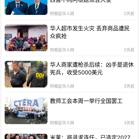
阿根廷华人网
2天前
华人超市发生火灾 丢弃商品遭民
众疯抢
阿根廷华人网
2天前
华人商家遭枪杀后续：凶手是退休
宪兵，收受5000美元
阿根廷华人网
3天前
教师工会本周一举行全国罢工
阿根廷华人网
3天前
米莱：将寻求连任，已选定2027