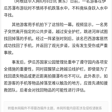
（阿根廷华人网6月8日讯 黄东）日前，一名游客在伊
瓜苏瀑布游玩时不慎将手机跌落水中，不料竟纵身跃入水中
寻找。
其他游客用手机拍下了这惊险一幕。视频显示，一名男
子突然离开指定的公共步道，越过安全护栏，跳进河岸试图
找回掉落的手机。经过一阵紧张时刻后，该名巴西游客居然
成功找回了手机，并返回了观光步道，没有发生受伤或严重
事故。
事发后，伊瓜苏国家公园管理处重申了遵守园内各项安
全措施的重要性，同时提醒禁止跨越沿线护栏，即使是为了
找回遗失物品或更近距离拍摄瀑布也不可以。此外表示，如
若游客的手机等物品掉落至难以触及的地方，应首先通知援
救团队，后者会对找回物品的可能性进行评估。
转载本网稿件不得篡改稿件主题，本网所载内容若涉及侵权请联系