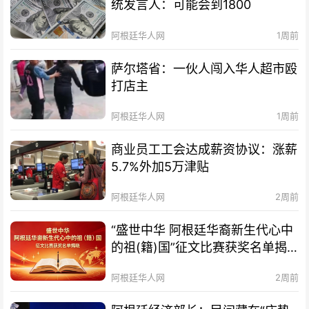
统发言人：可能会到1800
阿根廷华人网
1周前
萨尔塔省：一伙人闯入华人超市殴
打店主
阿根廷华人网
1周前
商业员工工会达成薪资协议：涨薪
5.7%外加5万津贴
阿根廷华人网
2周前
“盛世中华 阿根廷华裔新生代心中
的祖(籍)国”征文比赛获奖名单揭
晓及颁奖典礼暨分享会通知
阿根廷华人网
2周前