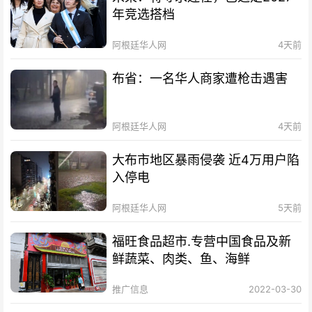
年竞选搭档
阿根廷华人网
4天前
布省：一名华人商家遭枪击遇害
阿根廷华人网
4天前
大布市地区暴雨侵袭 近4万用户陷
入停电
阿根廷华人网
5天前
福旺食品超市.专营中国食品及新
鲜蔬菜、肉类、鱼、海鲜
推广信息
2022-03-30