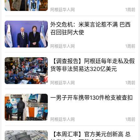
阿根廷华人网
1周前
外交危机：米莱言论惹不满 巴西
召回驻阿大使
阿根廷华人网
1周前
【调查报告】阿根廷每年走私及假
货等非法贸易达320亿美元
阿根廷华人网
1周前
一男子开车携带130件枪支被查扣
阿根廷华人网
1周前
【本周汇率】官方美元创新高 总