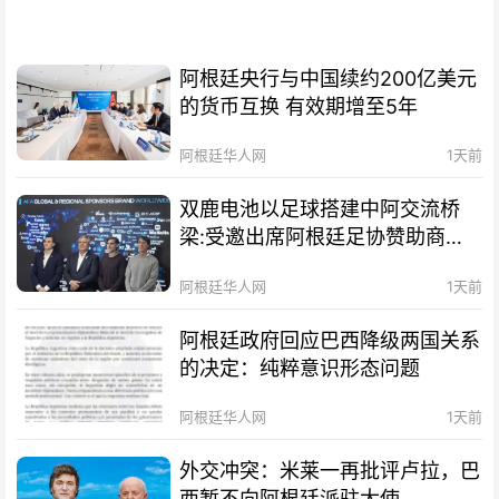
阿根廷央行与中国续约200亿美元
的货币互换 有效期增至5年
阿根廷华人网
1天前
双鹿电池以足球搭建中阿交流桥
梁:受邀出席阿根廷足协赞助商招
待会！
阿根廷华人网
1天前
阿根廷政府回应巴西降级两国关系
的决定：纯粹意识形态问题
阿根廷华人网
1天前
外交冲突：米莱一再批评卢拉，巴
西暂不向阿根廷派驻大使