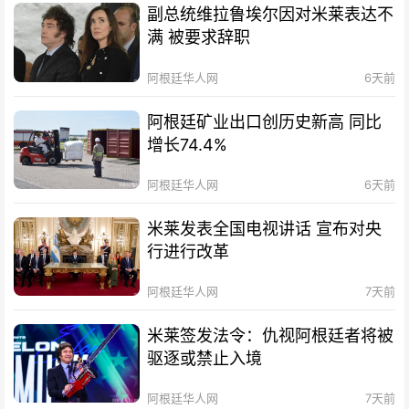
副总统维拉鲁埃尔因对米莱表达不
满 被要求辞职
阿根廷华人网
6天前
阿根廷矿业出口创历史新高 同比
增长74.4%
阿根廷华人网
6天前
米莱发表全国电视讲话 宣布对央
行进行改革
阿根廷华人网
7天前
米莱签发法令：仇视阿根廷者将被
驱逐或禁止入境
阿根廷华人网
7天前