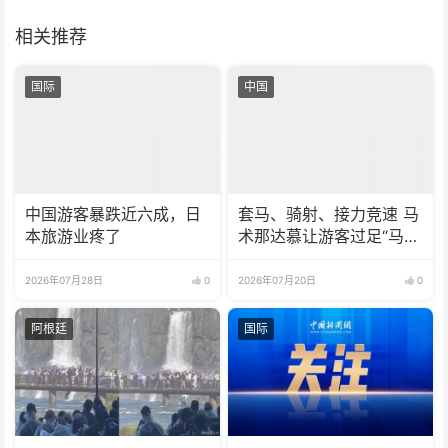
相关推荐
国际
中国
中国游客暴跌近六成，日
套马、骑射、接力竞速 马
本旅游业疼了
术那达慕让游客过足“马背
瘾”
2026年07月28日
0
2026年07月20日
0
阿根廷
国际