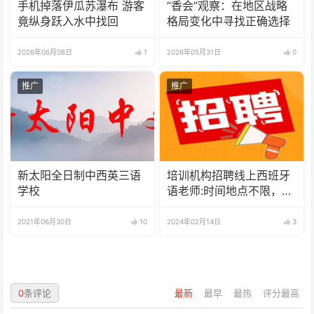
手机掉落伊瓜苏瀑布 游客
“香会”观察：在地区战略
竟纵身跃入水中找回
格局变化中寻找正确选择
2026年06月08日
1
2026年05月31日
0
推广
推广
新太阳全日制中西英三语
培训机构招聘线上西班牙
学校
语老师:时间地点不限，可
兼职可全职
2021年06月30日
10
2024年02月14日
3
0
条评论
最新
最早
最热
评分最高