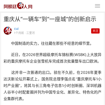
重庆从“一辆车”到“一座城”的创新启示
cui
关注
1个月前
· 三里河
中国制造的实力，往往藏在那些不经意的细节里。
重庆从“一辆车”到“一座城”的创新
近日，在2026世界超级摩托车锦标赛(WSBK)上大放异
彩的重庆摩托车企业张雪机车完成首次批量整车出口欧洲。
启示
这并非一次普通的出口。就在不久前，在2026年夏季
达沃斯论坛开幕式上，国务院总理李强点名“重庆摩托车1小
时产业圈”，将其与长三角电子信息1小时创新圈、深圳机器
人谷半小时配套圈并列为中国专业化、差异化、特色化的产
业集群代表。