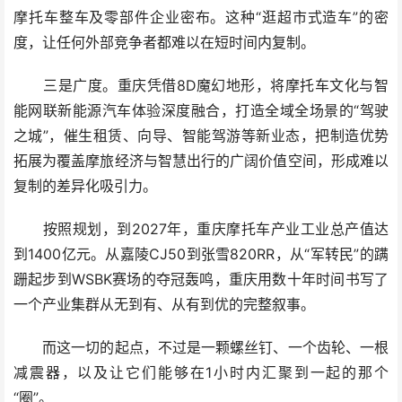
摩托车整车及零部件企业密布。这种“逛超市式造车”的密
度，让任何外部竞争者都难以在短时间内复制。
三是广度。重庆凭借8D魔幻地形，将摩托车文化与智
能网联新能源汽车体验深度融合，打造全域全场景的“驾驶
之城”，催生租赁、向导、智能驾游等新业态，把制造优势
拓展为覆盖摩旅经济与智慧出行的广阔价值空间，形成难以
复制的差异化吸引力。
按照规划，到2027年，重庆摩托车产业工业总产值达
到1400亿元。从嘉陵CJ50到张雪820RR，从“军转民”的蹒
跚起步到WSBK赛场的夺冠轰鸣，重庆用数十年时间书写了
一个产业集群从无到有、从有到优的完整叙事。
而这一切的起点，不过是一颗螺丝钉、一个齿轮、一根
减震器，以及让它们能够在1小时内汇聚到一起的那个
“圈”。