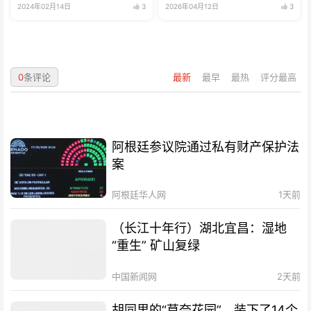
2024年02月14日
3
2026年04月12日
3
0
条评论
最新
最早
最热
评分最高
阿根廷参议院通过私有财产保护法
案
阿根廷华人网
1天前
（长江十年行）湖北宜昌：湿地
“重生” 矿山复绿
中国新闻网
2天前
胡同里的“莫奈花园”，装下了14个