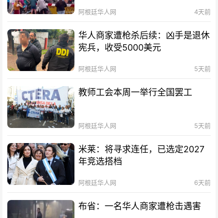
阿根廷华人网
4天前
华人商家遭枪杀后续：凶手是退休
宪兵，收受5000美元
阿根廷华人网
5天前
教师工会本周一举行全国罢工
阿根廷华人网
5天前
米莱：将寻求连任，已选定2027
年竞选搭档
阿根廷华人网
6天前
布省：一名华人商家遭枪击遇害