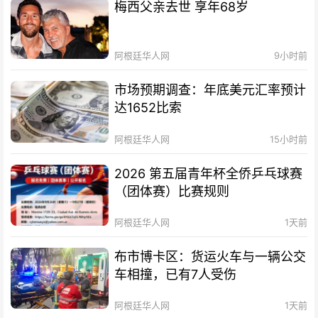
梅西父亲去世 享年68岁
阿根廷华人网
9小时前
市场预期调查：年底美元汇率预计
达1652比索
阿根廷华人网
15小时前
2026 第五届青年杯全侨乒乓球赛
（团体赛）比赛规则
阿根廷华人网
1天前
布市博卡区：货运火车与一辆公交
车相撞，已有7人受伤
阿根廷华人网
1天前