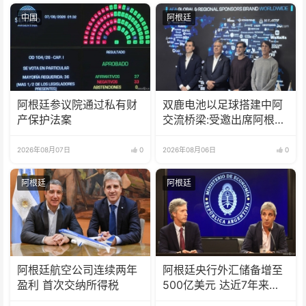
中国
阿根廷
阿根廷参议院通过私有财
双鹿电池以足球搭建中阿
产保护法案
交流桥梁:受邀出席阿根廷
足协赞助商招待会！
2026年08月07日
0
2026年08月06日
0
阿根廷
阿根廷
阿根廷航空公司连续两年
阿根廷央行外汇储备增至
盈利 首次交纳所得税
500亿美元 达近7年来最
高水平