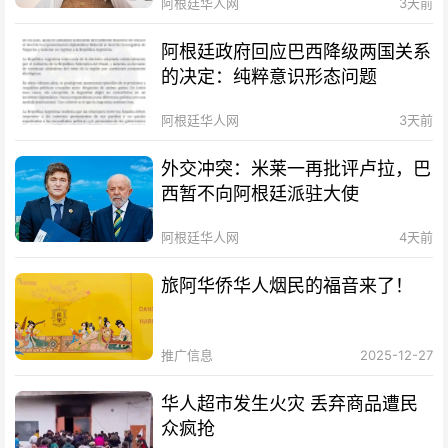
阿根廷华人网
3天前
阿根廷政府回应巴西降级两国关系
的决定：纯粹意识形态问题
阿根廷华人网
3天前
外交冲突：米莱一再批评卢拉，巴
西暂不向阿根廷派驻大使
阿根廷华人网
4天前
旅阿华侨华人烟民的福音来了！
推广信息
2025-12-27
华人超市发生火灾 丢弃商品遭民
众疯抢