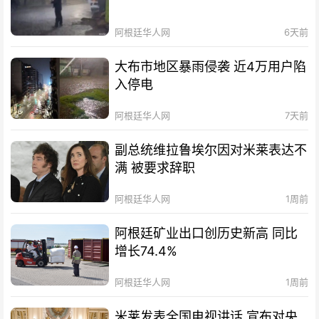
阿根廷华人网
6天前
大布市地区暴雨侵袭 近4万用户陷
入停电
阿根廷华人网
7天前
副总统维拉鲁埃尔因对米莱表达不
满 被要求辞职
阿根廷华人网
1周前
阿根廷矿业出口创历史新高 同比
增长74.4%
阿根廷华人网
1周前
米莱发表全国电视讲话 宣布对央