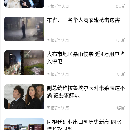
阿根廷华人网
6天前
布省：一名华人商家遭枪击遇害
阿根廷华人网
6天前
大布市地区暴雨侵袭 近4万用户陷
入停电
阿根廷华人网
7天前
副总统维拉鲁埃尔因对米莱表达不
满 被要求辞职
阿根廷华人网
1周前
阿根廷矿业出口创历史新高 同比
增长74.4%