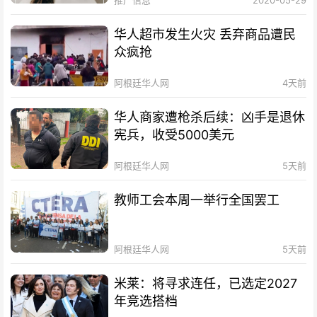
华人超市发生火灾 丢弃商品遭民
众疯抢
阿根廷华人网
4天前
华人商家遭枪杀后续：凶手是退休
宪兵，收受5000美元
阿根廷华人网
5天前
教师工会本周一举行全国罢工
阿根廷华人网
5天前
米莱：将寻求连任，已选定2027
年竞选搭档