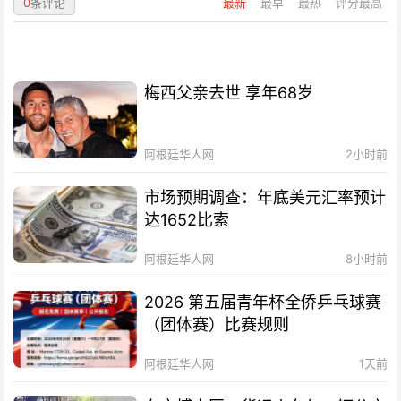
0
条评论
最新
最早
最热
评分最高
梅西父亲去世 享年68岁
阿根廷华人网
2小时前
市场预期调查：年底美元汇率预计
达1652比索
阿根廷华人网
8小时前
2026 第五届青年杯全侨乒乓球赛
（团体赛）比赛规则
阿根廷华人网
1天前