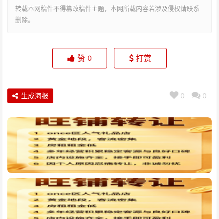
转载本网稿件不得篡改稿件主题，本网所载内容若涉及侵权请联系
删除。
赞
打赏
0
生成海报
0
0