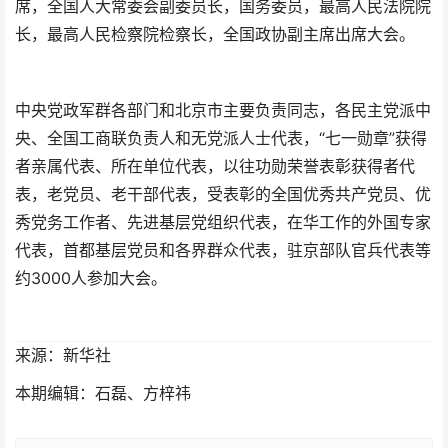
席，全国人大常委会副委员长，国务委员，最高人民法院院
长，最高人民检察院检察长，全国政协副主席出席大会。
中央党政军群各部门和北京市主要负责同志，各民主党派中
央、全国工商联负责人和无党派人士代表，“七一勋章”获得
者亲属代表、所在单位代表，以往功勋荣誉表彰获得者代
表，老党员、老干部代表，受表彰的全国优秀共产党员、优
秀党务工作者、先进基层党组织代表，在华工作的外国专家
代表，首都基层党员和各界群众代表，驻京部队官兵代表等
约3000人参加大会。
来源：新华社
本期编辑：石磊、方梓祎