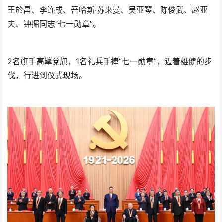
王於昌、李连成、吾哈斯·苏来曼、吴亚琴、陈俊武、赵亚
夫、钟掘同志“七一勋章”。
2名旗手高擎党旗，1名礼兵手捧“七一勋章”，迈着雄健的步
伐，行进到仪式现场。