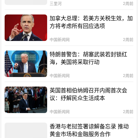
三里河
2周前
加拿大总理：若美方关税生效，加
方将考虑所有回应选项
中国新闻网
2周前
特朗普警告：胡塞武装若封锁红
海，美国将采取行动
中国新闻网
2周前
英国首相伯纳姆召开内阁首次会
议：纾解民众生活成本
中国新闻网
2周前
香港与老挝签署谅解备忘录 推动
黄金市场和金融服务合作