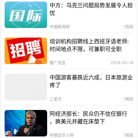
中方：乌克兰问题局势发展令人担
忧
中国新闻网
1周前
培训机构招聘线上西班牙语老师:
时间地点不限，可兼职可全职
推广信息
2024-02-14
中国游客暴跌近六成，日本旅游业
疼了
三里河
1周前
阿经济部长：民众仍不信任银行
，换美元并藏在床垫下
阿根廷华人网
1周前