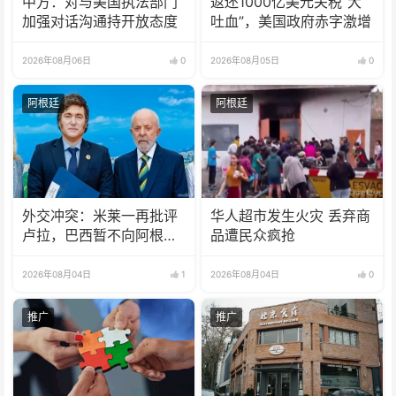
中方：对与美国执法部门
返还1000亿美元关税“大
加强对话沟通持开放态度
吐血”，美国政府赤字激增
2026年08月06日
0
2026年08月05日
0
阿根廷
阿根廷
外交冲突：米莱一再批评
华人超市发生火灾 丢弃商
卢拉，巴西暂不向阿根廷
品遭民众疯抢
派驻大使
2026年08月04日
1
2026年08月04日
0
推广
推广