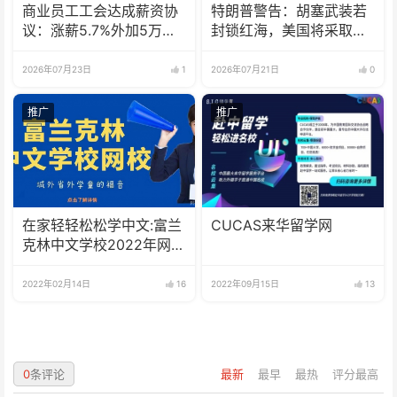
商业员工工会达成薪资协
特朗普警告：胡塞武装若
议：涨薪5.7%外加5万津
封锁红海，美国将采取行
贴
动
2026年07月23日
1
2026年07月21日
0
推广
推广
在家轻轻松松学中文:富兰
CUCAS来华留学网
克林中文学校2022年网校
招生啦
2022年02月14日
16
2022年09月15日
13
0
条评论
最新
最早
最热
评分最高