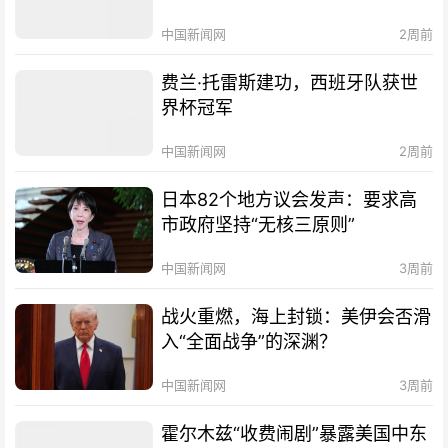
中国新闻网
2周前
费兰·托雷斯建功，西班牙队获世
界杯冠军
中国新闻网
2周前
日本82个地方议会发声：要求高
市政府坚持“无核三原则”
中国新闻网
3周前
战火重燃，海上封锁：美伊会否滑
入“全面战争”的深渊？
中国新闻网
3周前
霍尔木兹“收费闹剧”暴露美国中东