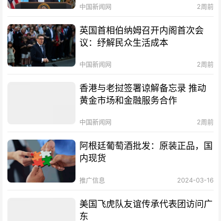
中国新闻网
2周前
英国首相伯纳姆召开内阁首次会
议：纾解民众生活成本
中国新闻网
2周前
香港与老挝签署谅解备忘录 推动
黄金市场和金融服务合作
中国新闻网
2周前
阿根廷葡萄酒批发：原装正品，国
内现货
推广信息
2024-03-16
美国飞虎队友谊传承代表团访问广
东