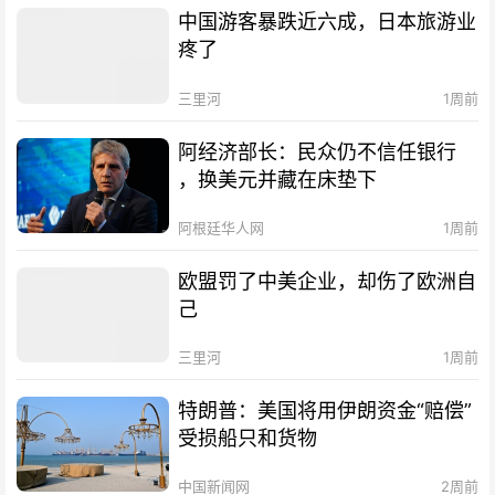
中国游客暴跌近六成，日本旅游业
疼了
三里河
1周前
阿经济部长：民众仍不信任银行
，换美元并藏在床垫下
阿根廷华人网
1周前
欧盟罚了中美企业，却伤了欧洲自
己
三里河
1周前
特朗普：美国将用伊朗资金“赔偿”
受损船只和货物
中国新闻网
2周前