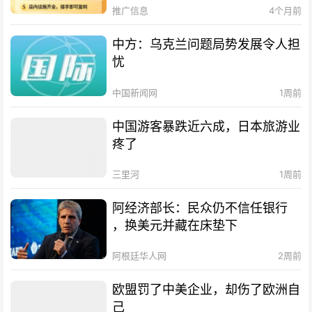
推广信息
4个月前
中方：乌克兰问题局势发展令人担
忧
中国新闻网
1周前
中国游客暴跌近六成，日本旅游业
疼了
三里河
1周前
阿经济部长：民众仍不信任银行
，换美元并藏在床垫下
阿根廷华人网
2周前
欧盟罚了中美企业，却伤了欧洲自
己