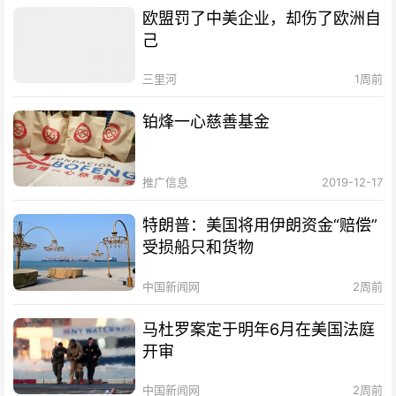
欧盟罚了中美企业，却伤了欧洲自
己
三里河
1周前
铂烽一心慈善基金
推广信息
2019-12-17
特朗普：美国将用伊朗资金“赔偿”
受损船只和货物
中国新闻网
2周前
马杜罗案定于明年6月在美国法庭
开审
中国新闻网
2周前