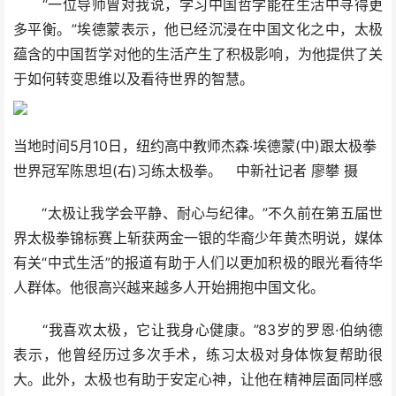
“一位导师曾对我说，学习中国哲学能在生活中寻得更
多平衡。”埃德蒙表示，他已经沉浸在中国文化之中，太极
蕴含的中国哲学对他的生活产生了积极影响，为他提供了关
于如何转变思维以及看待世界的智慧。
当地时间5月10日，纽约高中教师杰森·埃德蒙(中)跟太极拳
世界冠军陈思坦(右)习练太极拳。 中新社记者 廖攀 摄
“太极让我学会平静、耐心与纪律。”不久前在第五届世
界太极拳锦标赛上斩获两金一银的华裔少年黄杰明说，媒体
有关“中式生活”的报道有助于人们以更加积极的眼光看待华
人群体。他很高兴越来越多人开始拥抱中国文化。
“我喜欢太极，它让我身心健康。”83岁的罗恩·伯纳德
表示，他曾经历过多次手术，练习太极对身体恢复帮助很
大。此外，太极也有助于安定心神，让他在精神层面同样感