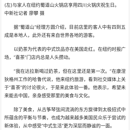
(左)与家人在纽约蜀道山火锅店享用四川火锅庆祝生日。
中新社记者 廖攀 摄
据“蜀道山”经理方圆介绍，目前店里的客人中有四到五
成是本地人，此外还有来自世界各地的游客。
以奶茶为代表的中式饮品亦在美国走红。在纽约时报广
场，“喜茶”门店内总是人头攒动。
“我在达拉斯喝过奶茶，但在这里还是第一次。”在康涅
狄格州工作的哈鲁代说，他来纽约旅游，看到社交媒体上关
于“喜茶”的讨论很火，于是来此体验一番。他表示，希望未
来能去中国，亲身感受那里的美食与文化。
除了美食，从古筝琴弦间流淌的东方旋律到太极招式中
所蕴含的平衡与节奏，也成为越来越多美国民众乐于尝试的
新体验，从中感受“中式生活”更为深层而静谧的一面。