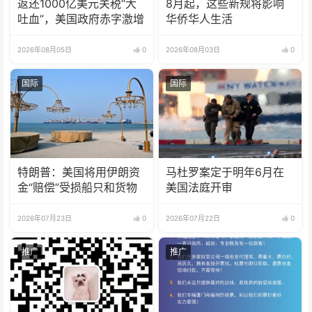
返还1000亿美元关税“大
8月起，这些新规将影响
吐血”，美国政府赤字激增
华侨华人生活
2026年08月05日
0
2026年08月03日
0
国际
国际
特朗普：美国将用伊朗资
马杜罗案定于明年6月在
金“赔偿”受损船只和货物
美国法庭开审
2026年07月23日
0
2026年07月22日
0
推广
推广