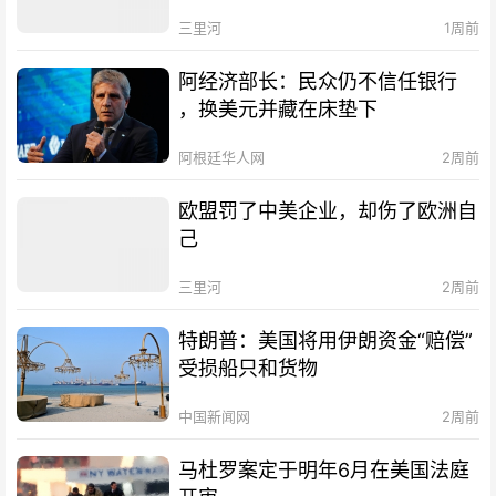
三里河
1周前
阿经济部长：民众仍不信任银行
，换美元并藏在床垫下
阿根廷华人网
2周前
欧盟罚了中美企业，却伤了欧洲自
己
三里河
2周前
特朗普：美国将用伊朗资金“赔偿”
受损船只和货物
中国新闻网
2周前
马杜罗案定于明年6月在美国法庭