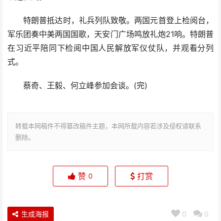
特朗普抵达时，礼兵列队致敬。两国元首登上检阅台，
军乐团奏中美两国国歌，天安门广场鸣放礼炮21响。特朗普
在习近平陪同下检阅中国人民解放军仪仗队，并观看分列
式。
蔡奇、王毅、何立峰参加会谈。(完)
转载本网稿件不得篡改稿件主题，本网所载内容若涉及侵权请联系
删除。
赞
打赏
0
生成海报
0
0