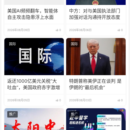
美国AI频频翻车，智能体
中方：对与美国执法部门
自主攻击隐患浮上水面
加强对话沟通持开放态度
2026年08月09日
0
2026年08月06日
0
国际
国际
返还1000亿美元关税“大
特朗普称美伊正在谈判 是
吐血”，美国政府赤字激增
伊朗的“最后机会”
2026年08月05日
0
2026年08月03日
0
推广
推广