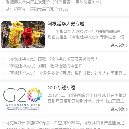
香烟迎来年内第五次涨价（付价目表） 平均涨幅8.4%
从年初至今，基础食品已涨价115%
阿根廷华人史专题
阿根廷华人网经过一年多的时间酝酿，
现正式推出《阿根廷华人史》专题栏目，该
栏目将全面记录华人来阿根廷辛勤创业、开
进入专题
拓进取、取得辉煌业绩的历史片段； 倾情记
载华人在这片土地积极参政议政、施爱当地
（阿根廷华人史）陈敏：将中华武术在南美发扬光大
社会、传...
（阿根廷华人史​）刘明：教皇信赖的中医师
（阿根廷华人史）《轻轻松松学西语》系列书籍：让华人在阿根廷识字说话
G20专题专题
2018年二十国集团峰会于11月30日在阿根廷
首都布宜诺斯艾利斯开幕，开幕礼由东道主
——阿根廷总统马克里主持。马克里在开幕
进入专题
礼上致辞，呼吁各国继续支持多边贸易主
义，马克里明白国与国之间存在分歧，但希
马克里赴日参加G20峰会：希望到2025年，阿根廷粮食产量能满足6亿人
望借...