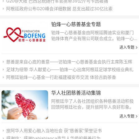
G20@大阪 巴西总统随行军官携带39公斤可卡因被捕
阿根廷政府公布G20峰会详细数据 总支出超过30亿比索
铂烽一心慈善基金专题
铂烽一心慈善基金由阿根廷腾迪实业和厦门
铂烽体育产业有限公司联合成立。铂烽一心
慈善基金的成立是向祖国和家乡表达一份海
进入专题
外游子的拳拳之心，为贫困地区学子能顺利
完成学业提供一份帮助，携地方政府为创建
慈善是来自心底的善意——访铂烽一心慈善基金会执行主席陈玉辉
友爱和谐社...
足球为纽带 华人献爱心——铂烽一心出席阿根廷足球学校结业典礼
阿根廷铂烽一心基金一行赴福建福安市交流 体验古韵茶香
华人社团慈善活动集锦
阿根廷华了人各社团组织各种慈善活动积极
回馈阿根廷社会，提升旅阿华人良好形象。
进入专题
旅阿华人用爱心融入当地社会 获“慈善家”荣誉证书
感谢信：感谢bahiablanca市华人华侨的慈善行为