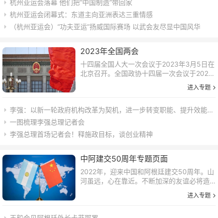
杭州亚运会落幕 他们把“中国制造”带回家
杭州亚运会闭幕式：东道主向亚洲表达三重情感
（杭州亚运会）“功夫亚运”扬威国际赛场 以武会友尽显中国风华
2023年全国两会
十四届全国人大一次会议于2023年3月5日在
北京召开。全国政协十四届一次会议于2023
年3月4日在北京召开。
进入专题
李强：以新一轮政府机构改革为契机，进一步转变职能、提升效能、改进作风
一图梳理李强总理记者会
李强总理首场记者会！释施政目标，谈创业精神
中阿建交50周年专题页面
2022年，迎来中国和阿根廷建交50周年。山
河虽远，心在靠近。不断加深的友谊必将造
福两国人民。
进入专题
王毅会见阿根廷外长卡菲耶罗