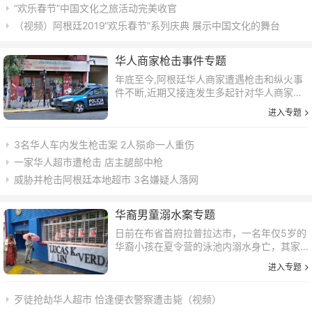
“欢乐春节”中国文化之旅活动完美收官
（视频）阿根廷2019“欢乐春节”系列庆典 展示中国文化的舞台
华人商家枪击事件专题
年底至今,阿根廷华人商家遭遇枪击和纵火事
件不断,近期又接连发生多起针对华人商家的
枪击事件。
进入专题
3名华人车内发生枪击案 2人殒命一人重伤
一家华人超市遭枪击 店主腿部中枪
威胁并枪击阿根廷本地超市 3名嫌疑人落网
华裔男童溺水案专题
日前在布省首府拉普拉达市，一名年仅5岁的
华裔小孩在夏令营的泳池内溺水身亡，其家
人悲痛不已。
进入专题
歹徒抢劫华人超市 恰逢便衣警察遭击毙（视频）