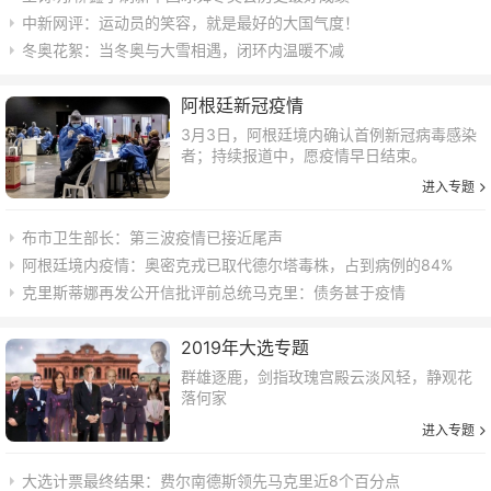
中新网评：运动员的笑容，就是最好的大国气度！
冬奥花絮：当冬奥与大雪相遇，闭环内温暖不减
阿根廷新冠疫情
3月3日，阿根廷境内确认首例新冠病毒感染
者；持续报道中，愿疫情早日结束。
进入专题
布市卫生部长：第三波疫情已接近尾声
阿根廷境内疫情：奥密克戎已取代德尔塔毒株，占到病例的84%
克里斯蒂娜再发公开信批评前总统马克里：债务甚于疫情
2019年大选专题
群雄逐鹿，剑指玫瑰宫殿云淡风轻，静观花
落何家
进入专题
大选计票最终结果：费尔南德斯领先马克里近8个百分点