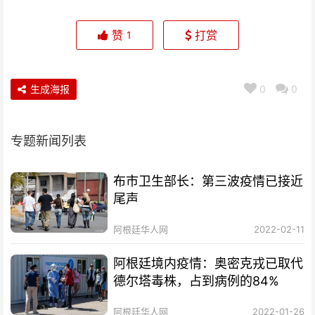
赞
打赏
1
生成海报
0
0
专题新闻列表
布市卫生部长：第三波疫情已接近
尾声
阿根廷华人网
2022-02-11
阿根廷境内疫情：奥密克戎已取代
德尔塔毒株，占到病例的84%
阿根廷华人网
2022-01-26