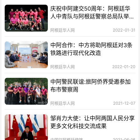
2022-02-06
庆祝中阿建交50周年：阿根廷华
人中青队与阿根廷警察总局队举行
足球友谊赛
阿根廷华人网
2022-01-31
中阿合作：中方将助阿根廷对3条
铁路进行现代化改造
阿根廷华人网
2022-01-20
中阿警民联谊:旅阿侨界受邀参加
布市警察周
阿根廷华人网
2021-12-07
邹肖力大使：让中阿两国人民分享
更多文化科技交流成果
中国驻阿根廷使馆
2021-06-16