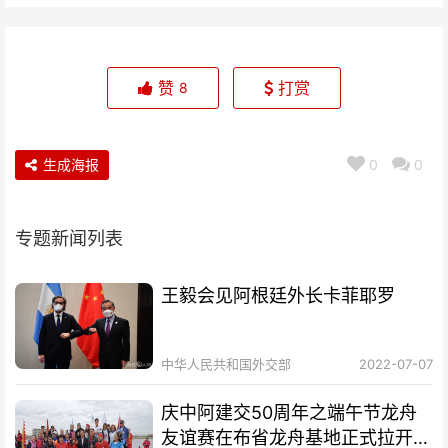
赞
打赏
8
生成海报
0
0
专题新闻列表
王毅会见阿根廷外长卡菲耶罗
中华人民共和国外交部
2022-07-07
庆中阿建交50周年之端午节龙舟
友谊赛在布省龙舟基地正式拉开帷