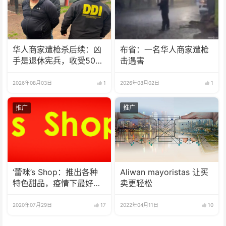
华人商家遭枪杀后续：凶
布省：一名华人商家遭枪
手是退休宪兵，收受5000
击遇害
美元
2026年08月03日
1
2026年08月02日
1
推广
推广
‘蕾咪’s Shop：推出各种
Aliwan mayoristas 让买
特色甜品，疫情下最好的
卖更轻松
选择
2020年07月29日
17
2022年04月11日
10