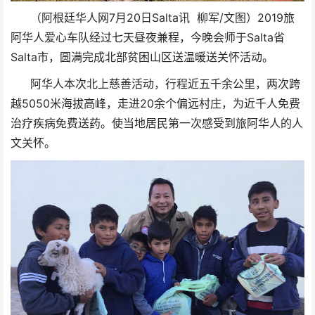
7
20
Salta
/
2019
（阿根廷华人网
月
日
讯
柳军
文图
）
旅
Salta
阿华人爱心车队经过七天昼夜兼程，今晚会师于
省
Salta
市，圆满完成北部贫困山区送温暖送关怀活动。
阿华人本次北上慈善活动，行程近五千余公里，两次跨
5050
20
越
米海拔高峰，走进
余个偏远村庄，为近千人免费
治疗疾病免费送药。使当地居民第一次感受到旅阿华人的人
文关怀。