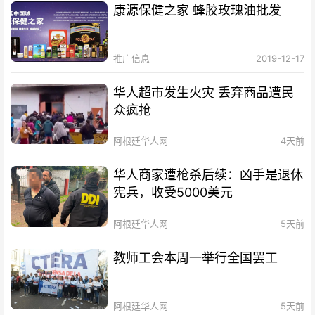
康源保健之家 蜂胶玫瑰油批发
推广信息
2019-12-17
华人超市发生火灾 丢弃商品遭民
众疯抢
阿根廷华人网
4天前
华人商家遭枪杀后续：凶手是退休
宪兵，收受5000美元
阿根廷华人网
5天前
教师工会本周一举行全国罢工
阿根廷华人网
5天前