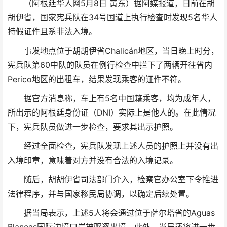
（阿根廷华人网5月8日 黄东）据阿媒报道，日前在胡
胡伊省，国家宪兵队在34号国道上执行检查时发现5名华人
持假证件且系非法入境。
事发地点位于胡胡伊省Chalicán地区，当日晚上时分，
宪兵队第60中队的队员在例行检查中拦下了两辆开往省内
Perico地区的出租车，结果发现乘客的证件不符。
据官方消息称，车上有5名中国籍乘客，均为成年人，
所出示的阿根廷身份证（DNI）实际上是他人的。在此情况
下，宪兵队员做进一步检查，要求其出示护照。
经过全面检查，宪兵队发现上述人员的护照上并没有出
入境印章，意味着对方并没有合法的入境记录。
随后，胡胡伊省司法部门介入，检察官办公室下令推进
法律程序，并与国家移民局协调，以确定后续处置。
据当局表示，上述5人将会通过位于萨尔塔省的Aguas