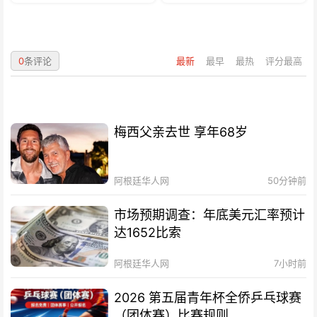
0
条评论
最新
最早
最热
评分最高
梅西父亲去世 享年68岁
阿根廷华人网
50分钟前
市场预期调查：年底美元汇率预计
达1652比索
阿根廷华人网
7小时前
2026 第五届青年杯全侨乒乓球赛
（团体赛）比赛规则