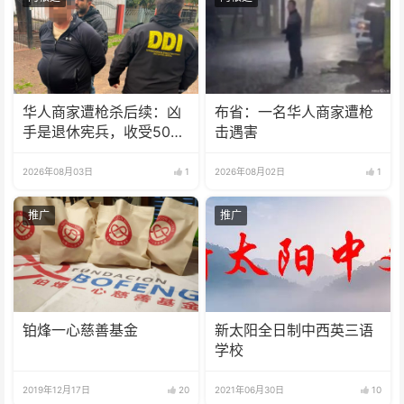
华人商家遭枪杀后续：凶
布省：一名华人商家遭枪
手是退休宪兵，收受5000
击遇害
美元
2026年08月03日
1
2026年08月02日
1
推广
推广
铂烽一心慈善基金
新太阳全日制中西英三语
学校
2019年12月17日
20
2021年06月30日
10