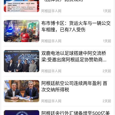
阿根廷华人网
1天前
布市博卡区：货运火车与一辆公交
车相撞，已有7人受伤
阿根廷华人网
1天前
双鹿电池以足球搭建中阿交流桥
梁:受邀出席阿根廷足协赞助商招
待会！
阿根廷华人网
2天前
阿根廷航空公司连续两年盈利 首
次交纳所得税
阿根廷华人网
2天前
阿根廷央行外汇储备增至500亿美