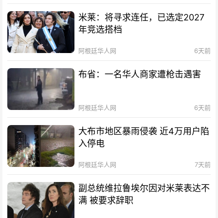
米莱：将寻求连任，已选定2027
年竞选搭档
阿根廷华人网
6天前
布省：一名华人商家遭枪击遇害
阿根廷华人网
6天前
大布市地区暴雨侵袭 近4万用户陷
入停电
阿根廷华人网
7天前
副总统维拉鲁埃尔因对米莱表达不
满 被要求辞职