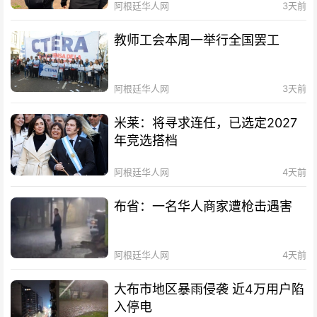
阿根廷华人网
3天前
教师工会本周一举行全国罢工
阿根廷华人网
3天前
米莱：将寻求连任，已选定2027
年竞选搭档
阿根廷华人网
4天前
布省：一名华人商家遭枪击遇害
阿根廷华人网
4天前
大布市地区暴雨侵袭 近4万用户陷
入停电