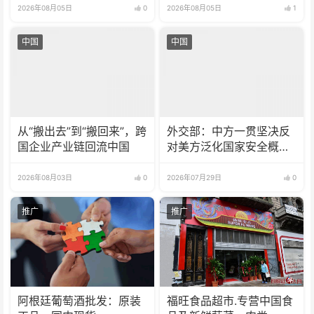
2026年08月05日
0
2026年08月05日
1
中国
中国
从“搬出去”到“搬回来”，跨
外交部：中方一贯坚决反
国企业产业链回流中国
对美方泛化国家安全概念
打压中国企业
2026年08月03日
0
2026年07月29日
0
推广
推广
阿根廷葡萄酒批发：原装
福旺食品超市.专营中国食