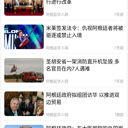
行进行改革
阿根廷华人网
7天前
米莱签发法令：仇视阿根廷者将被
驱逐或禁止入境
阿根廷华人网
7天前
圣胡安省一架消防直升机坠毁 多
名官员在内7人遇难
阿根廷华人网
7天前
阿根廷政府拟组团访华 以推进双
边贸易
阿根廷华人网
1周前