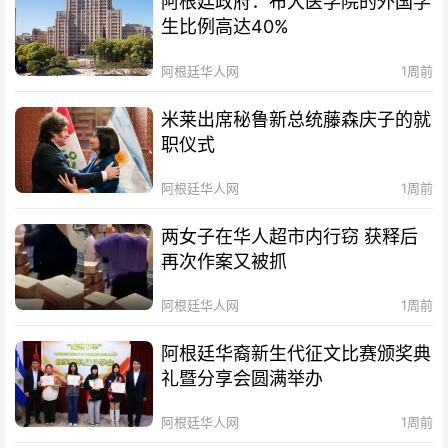
阿根廷政府：布大医学院的外国学
生比例高达40%
阿根廷华人网
1周前
米莱出席秘鲁新总统藤森庆子的就
职仪式
阿根廷华人网
1周前
两女子在华人超市内行窃 获释后
再次作案又被抓
阿根廷华人网
1周前
阿根廷华裔新生代征文比赛颁奖典
礼暨分享会圆满举办
阿根廷华人网
1周前