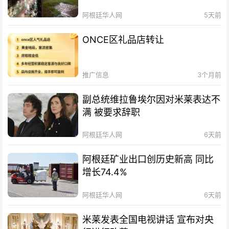
阿根廷华人网
5天前
ONCE区礼品店转让
推广信息
3个月前
副总统维拉鲁埃尔因对米莱表达不
满 被要求辞职
阿根廷华人网
6天前
阿根廷矿业出口创历史新高 同比
增长74.4%
阿根廷华人网
6天前
米莱发表全国电视讲话 宣布对央