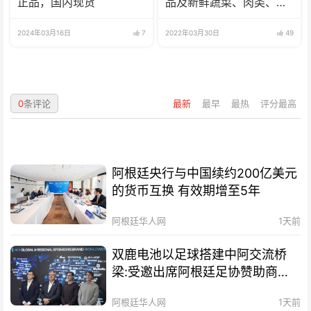
正品，国内现货
品及新鲜蔬菜、肉类、
鱼、海鲜
2024年03月16日
7
2022年03月30日
49
0
条评论
最新
最早
最热
评分最高
阿根廷央行与中国续约200亿美元
的货币互换 有效期增至5年
阿根廷华人网
1天前
双鹿电池以足球搭建中阿交流桥
梁:受邀出席阿根廷足协赞助商招
待会！
阿根廷华人网
1天前