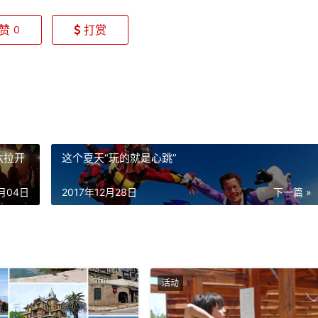
赞
打赏
0
六拉开
这个夏天“玩的就是心跳”
1月04日
2017年12月28日
下一篇 »
活动