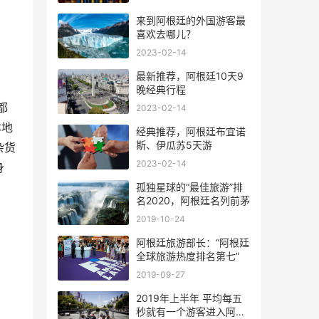
来到阿根廷的外国游客最
喜欢去哪儿？
2023-02-14
最新推荐，阿根廷10天9
晚经典行程
都
2023-02-14
本地
经典推荐，阿根廷布宜诺
斯、伊瓜苏5天游
杂货
2023-02-14
身
孤独星球的“最佳旅游”排
名2020，阿根廷名列前茅
2019-10-24
阿根廷旅游部长：“阿根廷
全球旅游热度排名第七”
2019-09-27
2019年上半年 平均每五
秒就有一个游客进入阿根