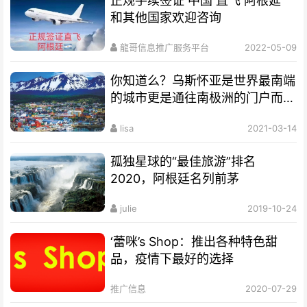
正规手续签证 中国 直飞 阿根延
和其他国家欢迎咨询
龍哥信息推广服务平台
2022-05-09
你知道么？乌斯怀亚是世界最南端
的城市更是通往南极洲的门户而驰
名世界
lisa
2021-03-14
孤独星球的“最佳旅游”排名
2020，阿根廷名列前茅
julie
2019-10-24
‘蕾咪’s Shop：推出各种特色甜
品，疫情下最好的选择
推广信息
2020-07-29