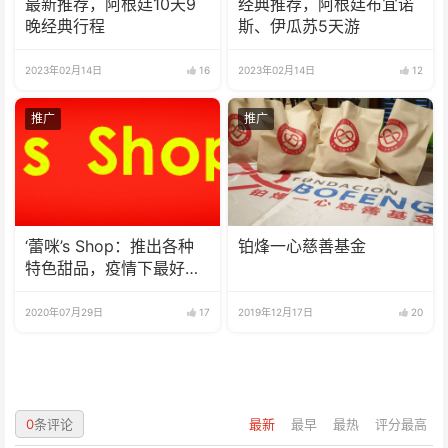
最新推荐，阿根廷10天9
经典推荐，阿根廷布宜诺
晚经典行程
斯、伊瓜苏5天游
2023年02月14日
16
2023年02月14日
12
推广
推广
‘蕾咪’s Shop：推出各种
铂烽一心慈善基金
特色甜品，疫情下最好的
选择
2020年07月29日
17
2019年12月17日
20
0
条评论
最新
最早
最热
评分最高