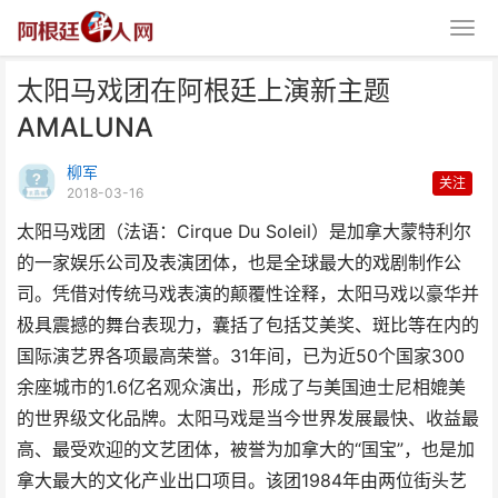
太阳马戏团在阿根廷上演新主题
AMALUNA
柳军
关注
2018-03-16
太阳马戏团（法语：Cirque Du Soleil）是加拿大蒙特利尔
太阳马戏团在阿根廷上演新主题
的一家娱乐公司及表演团体，也是全球最大的戏剧制作公
AMALUNA
司。凭借对传统马戏表演的颠覆性诠释，太阳马戏以豪华并
极具震撼的舞台表现力，囊括了包括艾美奖、斑比等在内的
国际演艺界各项最高荣誉。31年间，已为近50个国家300
余座城市的1.6亿名观众演出，形成了与美国迪士尼相媲美
的世界级文化品牌。太阳马戏是当今世界发展最快、收益最
高、最受欢迎的文艺团体，被誉为加拿大的“国宝”，也是加
拿大最大的文化产业出口项目。该团1984年由两位街头艺