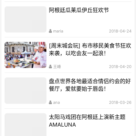
阿根廷瓜莱瓜伊丘狂欢节
maria
2018-04-24
[周末城会玩] 布市移民美食节狂欢
来袭，以吃会友一起浪！
王峰
2018-04-20
盘点世界各地最适合情侣约会的好
餐厅，爱就要始于唇齿！
ana
2018-03-26
太阳马戏团在阿根廷上演新主题
AMALUNA