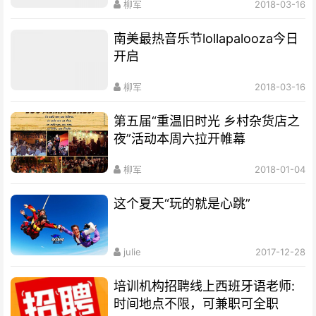
柳军
2018-03-16
南美最热音乐节lollapalooza今日
开启
柳军
2018-03-16
第五届“重温旧时光 乡村杂货店之
夜”活动本周六拉开帷幕
柳军
2018-01-04
这个夏天“玩的就是心跳”
julie
2017-12-28
培训机构招聘线上西班牙语老师:
时间地点不限，可兼职可全职