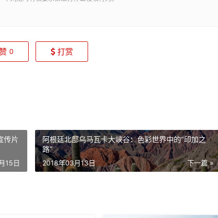
赞
打赏
0
宣传片
阿根廷北部乌马瓦卡大峡谷：色彩世界中的“印加之
路”
3月15日
2018年03月13日
下一篇 »