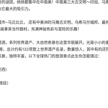
奇的谜团，统统都集中在中南美！中南美三大古文明～印加、马
为它最大的吸引力。
巿~马丘比丘， 还有中美洲的马雅古文明，乌希马尔城邦、最
动画拿来当作题材，充满神祕色彩与冒险的乐趣！
洋洋洒洒，系列世界遗产、大自然奇景在这里华丽展开。光是小小的
项等，总计约有132项登上世界遗产名录，数量惊人，其中有的还
风景，独特丰富，以下全球热门的旅游景点此生你怎能错过：
巴西）
根廷）