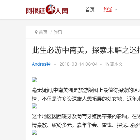
首页
旅游
首页
旅讯
此生必游中南美，探索未解之迷
Andres钟
•
2018-03-14 08:04
•
收藏本文
此生必游中南美，探索未解之迷找
寻失落的古文明
毫无疑问,中南美洲是旅游版图上最值得探索的
情，不但是许多资深旅人想拓展的处女地，近年
这个地区因西班牙及葡萄牙殖民带来的影响，在
情豪放、缤纷多元，嘉年华会、雷鬼、探戈…强