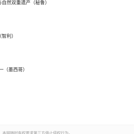
与自然双重遗产（秘鲁）
）
（智利）
一（墨西哥）
。本网随时有权要求第三方停止侵权行为。