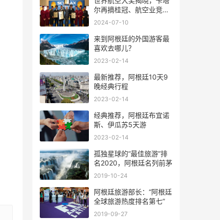
世界航空大奖揭晓，卡塔
尔再摘桂冠、航空业竞争
风起云涌
2024-07-10
来到阿根廷的外国游客最
喜欢去哪儿？
2023-02-14
最新推荐，阿根廷10天9
晚经典行程
2023-02-14
经典推荐，阿根廷布宜诺
斯、伊瓜苏5天游
2023-02-14
孤独星球的“最佳旅游”排
名2020，阿根廷名列前茅
2019-10-24
阿根廷旅游部长：“阿根廷
全球旅游热度排名第七”
2019-09-27