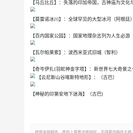
【马丘比丘】：失落的印加帝国，古神庙为文化
【莫雷诺冰川】：全球罕见的大型冰河（阿根廷
【百内国家公园】：国家地理杂志列为人生必游
【瓦尔帕莱索】：波西米亚式旧城（智利）
【奇岑伊扎(羽蛇神金字塔】：新世界七大奇景之
【云尼斯山谷喀斯特地形】：（古巴）
【神秘的印第安地下迷海】（古巴)
转载本网稿件，原则上需要书面授权，不得篡改稿件主题