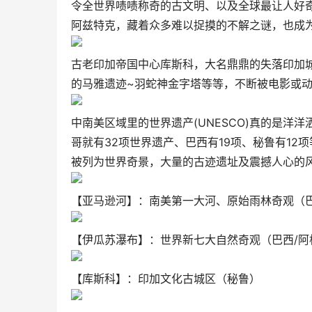
令全世界啧啧称奇的古文明、以及全球最让人好
阿兹特克，藏着众多难以捉摸的不解之谜，也成
古老印加帝国中心库斯科，大名鼎鼎的失落印加城
的马雅遗迹~羽蛇神金字塔等等，不断被电影或
中南美区域里的世界遗产(UNESCO)真的是
哥就有32项世界遗产、巴西有19项、秘鲁有12
被列为世界奇景，大量的古迹遗址及震撼人心的
【亚马逊河】：南美第一大河、原始雨林奇观（
【伊瓜苏瀑布】：世界新七大自然奇观（巴西/阿
【库斯科】：印加文化古城区（秘鲁）