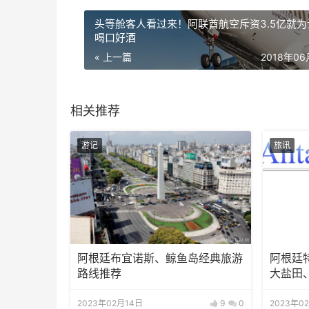
头等舱客人看过来！阿联酋航空斥资3.5亿就为
喝口好酒
« 上一篇
2018年0
相关推荐
游记
旅讯
阿根廷布宜诺斯、鲸鱼岛经典旅游
阿根廷
路线推荐
大盐田
2023年02月14日
9
0
2023年0