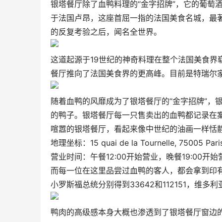
银塔餐厅除了血鸭料理的“金字招牌”，它的葡萄
于法国卢昂，这座首屈一指的法国美食名城，最著
的反复考验之后，闻名全世界。
这道起源于19世纪的神奇料理在整个法国美食界
餐厅推向了法国美食界的更高峰。目前是特瑞尔家
随着血鸭的风靡成为了银塔餐厅的“金字招牌”，
的鸭子。银塔餐厅每一只售卖出的血鸭都记录在案
喧嚣的银塔餐厅，看起来像中世纪的油画一样恬
地理坐标：15 quai de la Tournelle, 75005 Pari
营业时间：午餐12:00开始营业，晚餐19:00开
而每一位在这里品尝过血鸭的客人，都会拿到印有
小罗斯福总统分别得到33642和112151，维多利
鸭肉的高级感本身大概也渗透到了银塔餐厅窗边