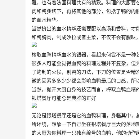
雅，也有着法国料理共有的精致。料理的大厨要在
肉和鸭腿切下，再将其他的部分，包括了鸭的内脏
的血水精华。
当然挤出的血水精华还需要配以高汤和香料，才能调
和鸭胸肉，制成沙拉或者主菜，不仅不会有腥味
榨取血鸭精华血水的银器，看起来何尝不是一种
很多人可能会觉得血鸭的料理过程并不复杂，但
子烤制的火候，剔鸭的刀法，下刀的位置是否精准
微的因素多多少少都会影响血鸭最后的口感，所
当然，抛开大厨自身的技艺而言，榨取血鸭血精
银塔餐厅可能总是典雅的正好
无论是银塔餐厅还是它的血鸭料理，身临其中，总
所环绕，想象一下自己坐在银塔餐厅巨大的落地
的大厨为你料理一只独有编号的血鸭，他的动作