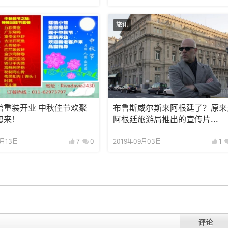
旅讯
馆重装开业 中秋佳节欢聚
布鲁斯威尔斯来阿根廷了？原来
您来！
阿根廷旅游局推出的宣传片...
9月13日
7
0
2019年09月03日
1
评论