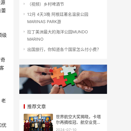
来源
（视频）乡村啤酒节
味蕾
12月 4天3晚 阿根廷著名温泉公园
MARINAS PARK游
拉丁美洲最大的海洋公园MUNDO
顶级
MARINO
出国旅行，你知道各个国家怎么付小费？
传奇
客
，老
推荐文章
世界航空大奖揭晓，卡塔
尔再摘桂冠、航空业竞争
和优
风起云涌
2024-07-10