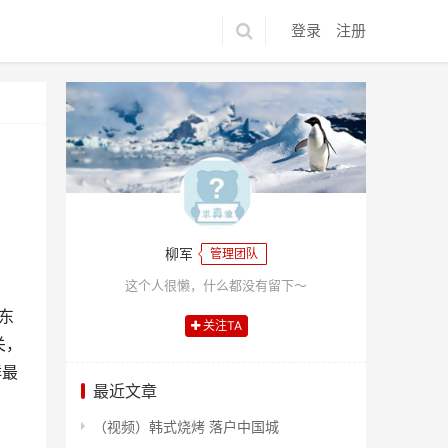
登录
注册
柳军
管理团队
这个人很懒，什么都没有留下～
东
关注TA
关，
鲜最
最近文章
（视频）韩式烧烤 落户中国城