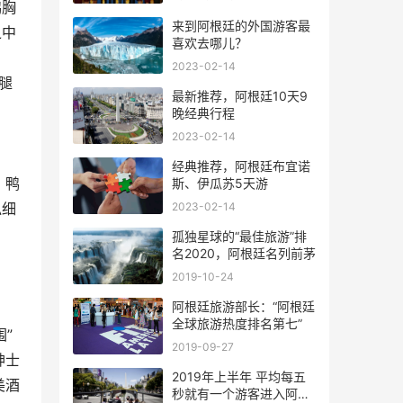
鸭胸
来到阿根廷的外国游客最
之中
喜欢去哪儿？
2023-02-14
腿
最新推荐，阿根廷10天9
晚经典行程
2023-02-14
经典推荐，阿根廷布宜诺
，鸭
斯、伊瓜苏5天游
2023-02-14
似细
。
孤独星球的“最佳旅游”排
名2020，阿根廷名列前茅
。
2019-10-24
阿根廷旅游部长：“阿根廷
全球旅游热度排名第七”
”
2019-09-27
绅士
2019年上半年 平均每五
美酒
秒就有一个游客进入阿根