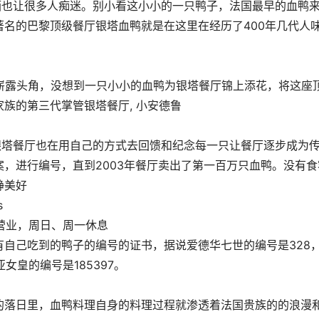
酒也让很多人痴迷。别小看这小小的一只鸭子，法国最早的血鸭
名的巴黎顶级餐厅银塔血鸭就是在这里在经历了400年几代人
崭露头角，没想到一只小小的血鸭为银塔餐厅锦上添花，将这座
族的第三代掌管银塔餐厅, 小安德鲁
银塔餐厅也在用自己的方式去回馈和纪念每一只让餐厅逐步成为
，进行编号，直到2003年餐厅卖出了第一百万只血鸭。没有食
静美好
s
始营业，周日、周一休息
自己吃到的鸭子的编号的证书，据说爱德华七世的编号是328
亚女皇的编号是185397。
的落日里，血鸭料理自身的料理过程就渗透着法国贵族的的浪漫