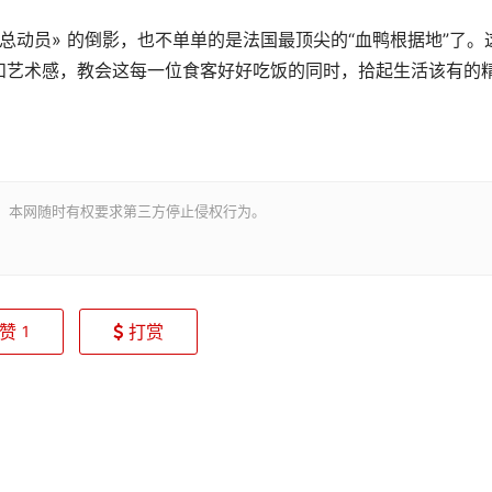
总动员» 的倒影，也不单单的是法国最顶尖的“血鸭根据地”了。
和艺术感，教会这每一位食客好好吃饭的同时，拾起生活该有的
。本网随时有权要求第三方停止侵权行为。
赞
打赏
1