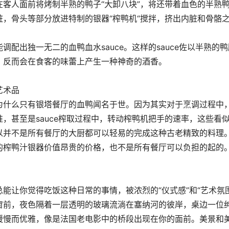
客人面前将烤制半熟的鸭子“大卸八块”，将还带着血色的半熟
，骨头等部分放进特制的银器“榨鸭机“搅拌，挤出内脏和骨骼
配出独一无二的血鸭血水sauce。这样的sauce佐以半熟的鸭
，反而会在食客的味蕾上产生一种神奇的酒香。
艺术品
为什么只有银塔餐厅的血鸭闻名于世。因为其实对于烹调过程中
，甚至是sauce榨取过程中，转动榨鸭机把手的速率，这些看
以并不是所有餐厅的大厨都可以轻易的完成这种古老精致的料理
的榨鸭汁银器价值昂贵的价格，也不是所有餐厅可以负担的起的
能让你觉得吃饭这种日常的事情，被浓烈的“仪式感”和“艺术氛围
窗前，夜色隔着一层透明的玻璃流淌在塞纳河的彼岸，桌边一位
缓慢而优雅，像是法国老电影中的桥段出现在你的面前。美景和