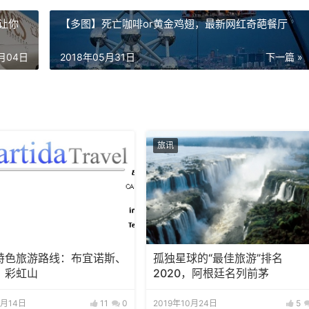
让你
【多图】死亡咖啡or黄金鸡翅，最新网红奇葩餐厅
6月04日
2018年05月31日
下一篇 »
旅讯
特色旅游路线：布宜诺斯、
孤独星球的“最佳旅游”排名
、彩虹山
2020，阿根廷名列前茅
2月14日
11
0
2019年10月24日
5