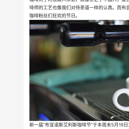
啡师的工艺也像我们对待茶道一样的认真。而布
咖啡粉丝们狂欢的节日。
新一届“布宜诺斯艾利斯咖啡节”于本周末5月19