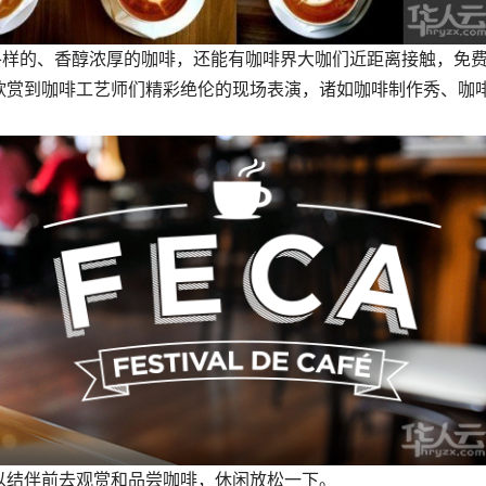
各样的、香醇浓厚的咖啡，还能有咖啡界大咖们近距离接触，免
欣赏到咖啡工艺师们精彩绝伦的现场表演，诸如咖啡制作秀、咖
。
以结伴前去观赏和品尝咖啡，休闲放松一下。