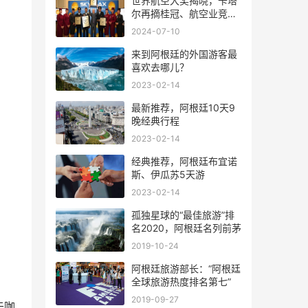
世界航空大奖揭晓，卡塔
尔再摘桂冠、航空业竞争
风起云涌
2024-07-10
来到阿根廷的外国游客最
喜欢去哪儿？
2023-02-14
最新推荐，阿根廷10天9
晚经典行程
2023-02-14
经典推荐，阿根廷布宜诺
斯、伊瓜苏5天游
2023-02-14
孤独星球的“最佳旅游”排
名2020，阿根廷名列前茅
2019-10-24
阿根廷旅游部长：“阿根廷
全球旅游热度排名第七”
2019-09-27
于咖