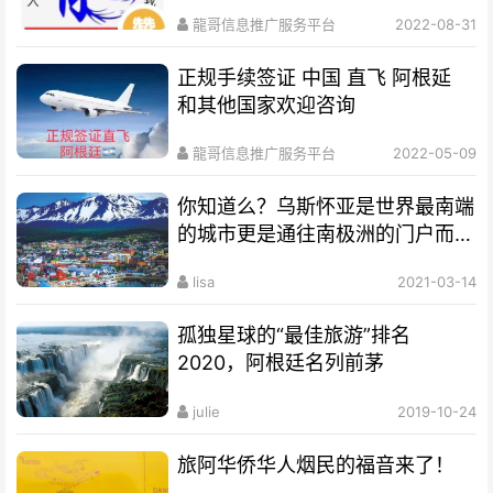
龍哥信息推广服务平台
2022-08-31
正规手续签证 中国 直飞 阿根延
和其他国家欢迎咨询
龍哥信息推广服务平台
2022-05-09
你知道么？乌斯怀亚是世界最南端
的城市更是通往南极洲的门户而驰
名世界
lisa
2021-03-14
孤独星球的“最佳旅游”排名
2020，阿根廷名列前茅
julie
2019-10-24
旅阿华侨华人烟民的福音来了！