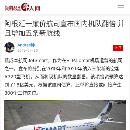
阿根廷一廉价航司宣布国内机队翻倍 并
且增加五条新航线
Andres钟
关注
2019-07-30
低成本航司JetSmart，作为在El Palomar机场运营的航司
阿根廷一廉价航司宣布国内机队翻
之一，宣布将分别在2019年和2020年纳入三架新的空客
倍 并且增加五条新航线
A320型飞机，从而将现机队的数量翻番。该项投资预算达
到了1.8亿美元，根据该航司
估算，此举将直接或间接产生
300个工作岗位。