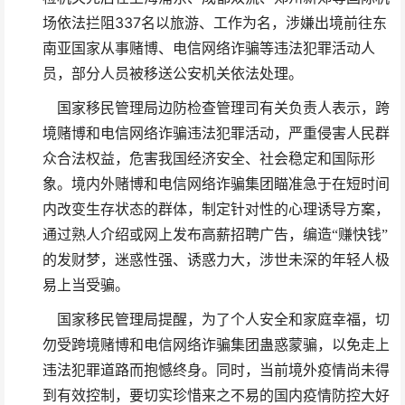
337
场依法拦阻
名以旅游、工作为名，涉嫌出境前往东
南亚国家从事赌博、电信网络诈骗等违法犯罪活动人
员，部分人员被移送公安机关依法处理。
国家移民管理局边防检查管理司有关负责人表示，跨
境赌博和电信网络诈骗违法犯罪活动，严重侵害人民群
众合法权益，危害我国经济安全、社会稳定和国际形
象。境内外赌博和电信网络诈骗集团瞄准急于在短时间
内改变生存状态的群体，制定针对性的心理诱导方案，
通过熟人介绍或网上发布高薪招聘广告，编造“赚快钱”
的发财梦，迷惑性强、诱惑力大，涉世未深的年轻人极
易上当受骗。
国家移民管理局提醒，为了个人安全和家庭幸福，切
勿受跨境赌博和电信网络诈骗集团蛊惑蒙骗，以免走上
违法犯罪道路而抱憾终身。同时，当前境外疫情尚未得
到有效控制，要切实珍惜来之不易的国内疫情防控大好