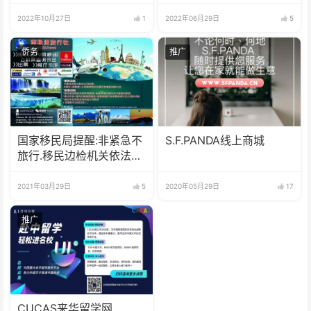
民杯足球联赛”活动
2022年10月27日
1
2022年06月29日
5
侨务
推广
国家移民局提醒:非紧急不
S.F.PANDA线上商城
旅行.移民边检机关依法拦
阻337名涉赌涉诈嫌疑人
员出
2021年03月29日
5
2020年05月29日
17
推广
CUCAS来华留学网