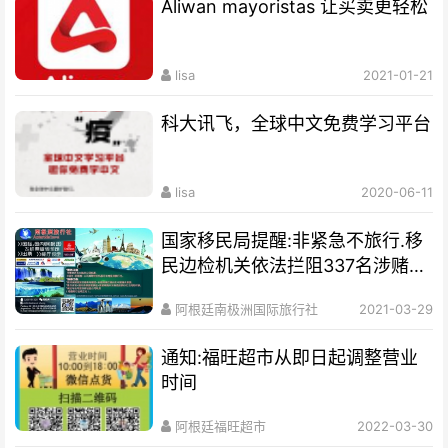
Aliwan mayoristas 让买卖更轻松
lisa
2021-01-21
科大讯飞，全球中文免费学习平台
lisa
2020-06-11
国家移民局提醒:非紧急不旅行.移
民边检机关依法拦阻337名涉赌涉
诈嫌疑人员出
阿根廷南极洲国际旅行社
2021-03-29
通知:福旺超市从即日起调整营业
时间
阿根廷福旺超市
2022-03-30