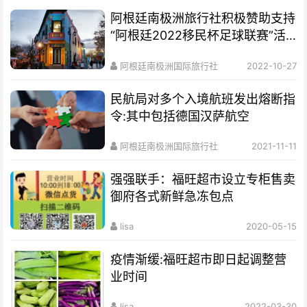
阿根廷南极洲旅行社积极赞助支持
“阿根廷2022移民杯足球联赛”活
动
阿根廷南极洲国际旅行社
2022-10-27
民航局对多个入境航班发出熔断指
令:其中包括德国汉萨航空
阿根廷南极洲国际旅行社
2021-11-11
强强联手：福旺超市设立专柜售卖
御府各式新鲜急冻包点
lisa
2020-05-15
疫情渐缓:福旺超市即日起调整营
业时间
lisa
2022-03-30