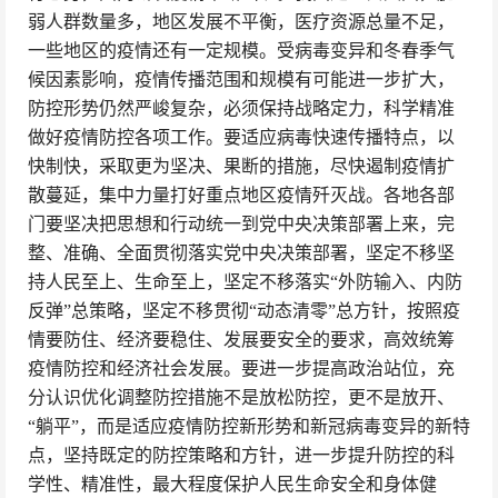
弱人群数量多，地区发展不平衡，医疗资源总量不足，
一些地区的疫情还有一定规模。受病毒变异和冬春季气
候因素影响，疫情传播范围和规模有可能进一步扩大，
防控形势仍然严峻复杂，必须保持战略定力，科学精准
做好疫情防控各项工作。要适应病毒快速传播特点，以
快制快，采取更为坚决、果断的措施，尽快遏制疫情扩
散蔓延，集中力量打好重点地区疫情歼灭战。各地各部
门要坚决把思想和行动统一到党中央决策部署上来，完
整、准确、全面贯彻落实党中央决策部署，坚定不移坚
持人民至上、生命至上，坚定不移落实“外防输入、内防
反弹”总策略，坚定不移贯彻“动态清零”总方针，按照疫
情要防住、经济要稳住、发展要安全的要求，高效统筹
疫情防控和经济社会发展。要进一步提高政治站位，充
分认识优化调整防控措施不是放松防控，更不是放开、
“躺平”，而是适应疫情防控新形势和新冠病毒变异的新特
点，坚持既定的防控策略和方针，进一步提升防控的科
学性、精准性，最大程度保护人民生命安全和身体健