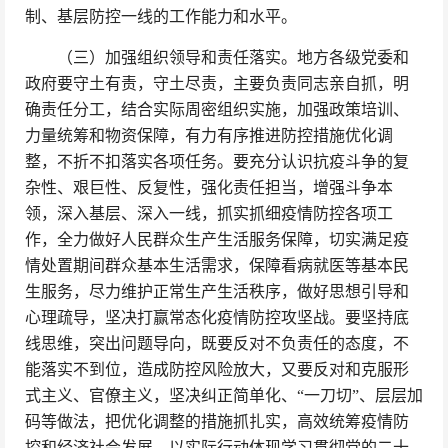
制、基层防控一线的工作能力和水平。
（三）加强组织领导和责任落实。地方各级党委和
政府要守土有责，守土尽责，主要负责同志亲自抓，明
确责任分工，结合实际周密组织实施，加强政策培训、
力量统筹和物资保障，有力有序推进防控措施优化调
整，不折不扣落实各项任务。要充分认识抗疫斗争的复
杂性、艰巨性、反复性，强化责任担当，增强斗争本
领，深入基层、深入一线，抓实抓细疫情防控各项工
作，全力做好人民群众生产生活服务保障，切实满足疫
情处置期间群众基本生活需求，保障看病就医等基本民
生服务，尽力维护正常生产生活秩序，做好思想引导和
心理疏导，坚决打赢常态化疫情防控攻坚战。要坚持底
线思维，突出问题导向，既要反对不负责任的态度，不
能落实不到位，造成防控风险放大，又要反对和克服形
式主义、官僚主义，坚决纠正简单化、“一刀切”、层层加
码等做法，把优化调整的措施抓扎实，高效统筹疫情防
控和经济社会发展，以实际行动体现学习贯彻党的二十