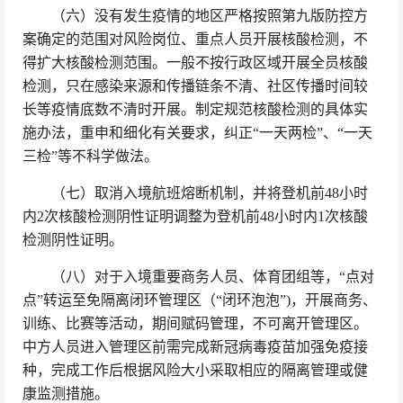
（六）没有发生疫情的地区严格按照第九版防控方
案确定的范围对风险岗位、重点人员开展核酸检测，不
得扩大核酸检测范围。一般不按行政区域开展全员核酸
检测，只在感染来源和传播链条不清、社区传播时间较
长等疫情底数不清时开展。制定规范核酸检测的具体实
施办法，重申和细化有关要求，纠正“一天两检”、“一天
三检”等不科学做法。
（七）取消入境航班熔断机制，并将登机前48小时
内2次核酸检测阴性证明调整为登机前48小时内1次核酸
检测阴性证明。
（八）对于入境重要商务人员、体育团组等，“点对
点”转运至免隔离闭环管理区（“闭环泡泡”)，开展商务、
训练、比赛等活动，期间赋码管理，不可离开管理区。
中方人员进入管理区前需完成新冠病毒疫苗加强免疫接
种，完成工作后根据风险大小采取相应的隔离管理或健
康监测措施。