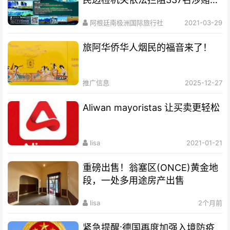
诈嫌疑人员出
阿根廷南极洲国际旅行社
2021-03-29
旅阿华侨华人烟民的福音来了！
推广信息
2025-12-27
Aliwan mayoristas 让买卖更轻松
lisa
2021-01-21
重磅出售！翁塞区(ONCE)黄金地
段，一处多用途房产出售
lisa
2个月前
紧急提醒:德国再度加强入境防疫