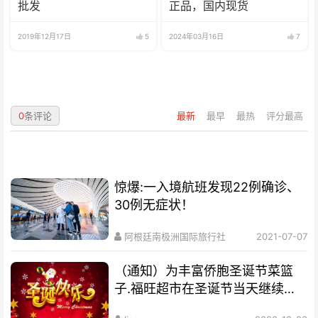
批发
正品，国内现货
2019年12月17日
5
2024年03月16日
7
0
条评论
最新
最早
最热
评分最高
惊爆:一入境航班发现22例确诊、
30例无症状！
阿根廷南极洲国际旅行社
2021-07-07
（通知）为丰富侨胞圣诞节菜篮
子.福旺超市在圣诞节当天继续营
业