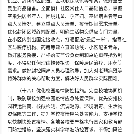
供应、封闭小区配送、区域联保联供等预案，做好重要
民生商品储备。全面摸排社区常住人口基础信息，掌握
空巢独居老年人、困境儿童、孕产妇、基础病患者等重
点人员情况，建立重点人员清单、疫情期间需求清单。
优化封闭区域终端配送，明确生活物资供应专门力量，
在小区内划出固定接收点，打通配送“最后一米”。指导社
区与医疗机构、药房等建立直通热线，小区配备专车，
做好服务衔接，严格落实首诊负责制和急危重症抢救制
度，不得以任何理由推诿拒诊，保障居民治疗、用药等
需求。做好封控隔离人员心理疏导，加大对老弱病残等
特殊群体的关心帮助力度，解决好人民群众实际困难。
（十八）优化校园疫情防控措施。完善校地协同机
制，联防联控加强校园疫情应急处置保障，优先安排校
园转运隔离、核酸检测、流调溯源、环境消毒、生活物
资保障等工作，提升学校疫情应急处置能力，支持学校
以快制快处置疫情。各地各校要严格执行国家和教育部
门防控措施，坚决落实科学精准防控要求，不得加码管