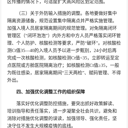
区传播的情况下，可适度扩大高风险区划定范围。
（三）关于外防输入措施的调整。各地要做好集中
隔离资源储备，规范设置集中隔离点并严格实施管理。
加强入境人员居家隔离期间的规范管理。对免隔离闭环
管理区（“闭环泡泡”）内外方和中方人员严格落实闭环管
理、个人防护、核酸检测等要求，严防“破环”。对核酸检
测Ct值35—40的入境人员予以进一步甄别，24小时后再
完成一次核酸检测，如核酸检测Ct值<35，立即转运至定
点医院或方舱医院隔离治疗；如核酸检测Ct值≥35，一般
为既往感染，居家隔离期间“三天两检”、赋码管理、不得
外出。
四、加强优化调整工作的组织保障
落实好优化调整防控措施，要突出抓好政策解读、
培训指导和责任落实，进一步凝聚全社会共识，避免和
消除对措施优化调整的误读，加强领导、强化责任，坚
决守住不发生大规模疫情的底线。