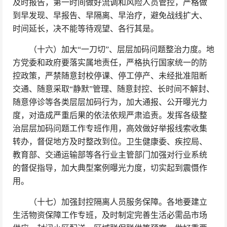
及时报告，第一时间做好流调和风险人员管控，严格做
到早发现、早报告、早隔离、早治疗，避免战线扩大、
时间延长，决不能等待观望、各行其是。
（十六）加大“一刀切”、层层加码问题整治力度。地
方党委和政府要落实属地责任，严格执行国家统一的防
控政策，严禁随意封校停课、停工停产、未经批准阻断
交通、随意采取“静默”管理、随意封控、长时间不解封、
随意停诊等各类层层加码行为，加大通报、公开曝光力
度，对造成严重后果的依法依规严肃追责。发挥各级整
治层层加码问题工作专班作用，高效做好举报线索收集
转办，督促地方及时整改到位。卫生健康委、疾控局、
教育部、交通运输部等各行业主管部门加强对行业系统
的督促指导，加大典型案例曝光力度，切实起到震慑作
用。
（十七）加强封控隔离人员服务保障。各地要建立
生活物资保障工作专班，及时制定完善生活必需品市场