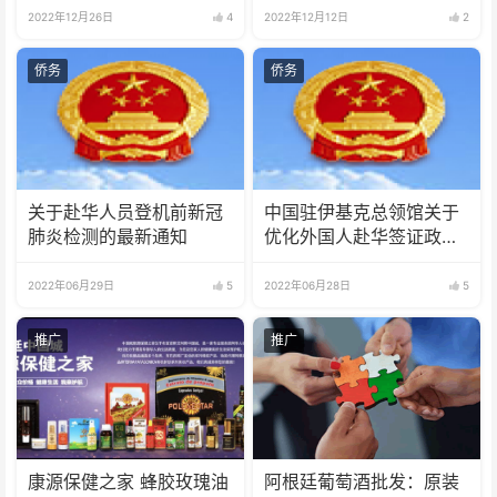
2022年12月26日
4
2022年12月12日
2
侨务
侨务
关于赴华人员登机前新冠
中国驻伊基克总领馆关于
肺炎检测的最新通知
优化外国人赴华签证政策
的通知
2022年06月29日
5
2022年06月28日
5
推广
推广
康源保健之家 蜂胶玫瑰油
阿根廷葡萄酒批发：原装