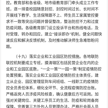
控。教育部和各省级、地市级教育部门牵头成立工作专
班，逐一排查校园随意封控、封控时间过长、长时间不
开展线下教学、生活保障跟不上、师生员工家属管控要
求不一致等突出问题并督促整改，整治防控不力和过度
防疫问题。各级教育部门设立投诉平台和热线电话，及
时受理、转办和回应，建立“接诉即办”机制，健全问题快
速反应和解决反馈机制，及时推动解决师生急难愁盼问
题。
（十九）落实企业和工业园区防控措施。各地联防
联控机制要成立专班，摸清辖区包括民营企业在内的企
业和工业园区底数，“一企一策”“一园一策”制定疫情防控
处置预案。落实企业和工业园区疫情防控主体责任，建
立从企业、园区管理层到车间班组、一线职工的疫情防
控全员责任体系，细化全环节、全流程疫情防控台账。
严格返岗人员涉疫风险核查，确认健康后方可返岗。加
强对关键岗位、关键工序员工的生活、防疫和轮岗备岗
保障，完善第三方外包人员管理办法，严格社会面人员