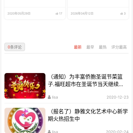
2020年05月29日
17
2026年04月12日
3
0
条评论
最新
最早
最热
评分最高
（通知）为丰富侨胞圣诞节菜篮
子.福旺超市在圣诞节当天继续营
业
lisa
2020-12-23
（报名了）静雅文化艺术中心新学
期火热招生中
lisa
2020-02-24