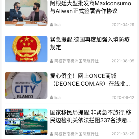
阿根廷大型批发商Maxiconsumo
与Aliwan正式签署合作协议
lisa
2021-04-29
紧急提醒:德国再度加强入境防疫
规定
阿根廷南极洲国际旅行社
2021-08-05
爱心侨企！网上ONCE商城
（DEONCE.COM.AR）在线批发
网站
lisa
2020-06-12
国家移民局提醒:非紧急不旅行.移
民边检机关依法拦阻337名涉赌涉
诈嫌疑人员出
阿根廷南极洲国际旅行社
2021-03-29