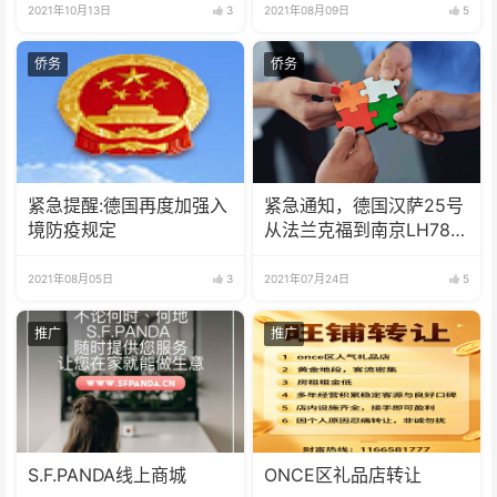
2021年10月13日
3
2021年08月09日
5
侨务
侨务
紧急提醒:德国再度加强入
紧急通知，德国汉萨25号
境防疫规定
从法兰克福到南京LH780
航班临时取消
2021年08月05日
3
2021年07月24日
5
推广
推广
S.F.PANDA线上商城
ONCE区礼品店转让