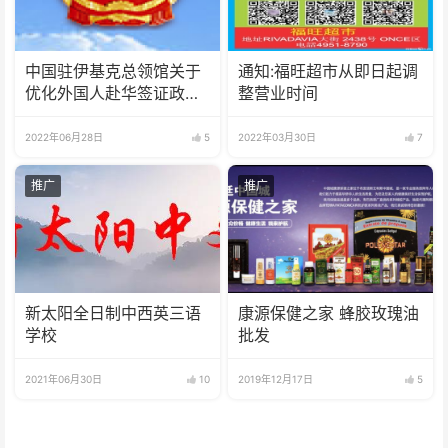
中国驻伊基克总领馆关于
通知:福旺超市从即日起调
优化外国人赴华签证政策
整营业时间
的通知
2022年06月28日
5
2022年03月30日
7
推广
推广
新太阳全日制中西英三语
康源保健之家 蜂胶玫瑰油
学校
批发
2021年06月30日
10
2019年12月17日
5