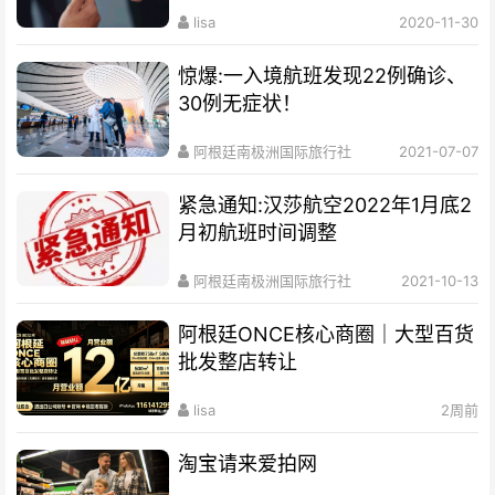
lisa
2020-11-30
惊爆:一入境航班发现22例确诊、
30例无症状！
阿根廷南极洲国际旅行社
2021-07-07
紧急通知:汉莎航空2022年1月底2
月初航班时间调整
阿根廷南极洲国际旅行社
2021-10-13
阿根廷ONCE核心商圈｜大型百货
批发整店转让
lisa
2周前
淘宝请来爱拍网