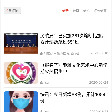
0
条评论
最新
最早
最热
评分最高
民航局：已实施261次熔断措施，
累计熔断航班551班
阿根廷南极洲国际旅行社
2021-07-10
（报名了）静雅文化艺术中心新学
期火热招生中
lisa
2020-02-24
快讯：今日新增88例，累计1054
例
lisa
2020-03-31