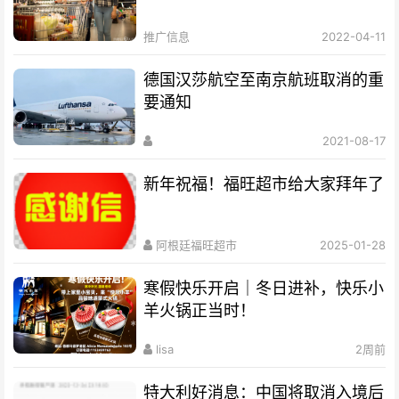
推广信息
2022-04-11
德国汉莎航空至南京航班取消的重
要通知
2021-08-17
新年祝福！福旺超市给大家拜年了
阿根廷福旺超市
2025-01-28
寒假快乐开启｜冬日进补，快乐小
羊火锅正当时！
lisa
2周前
特大利好消息：中国将取消入境后