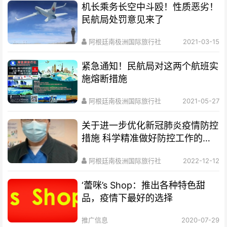
机长乘务长空中斗殴！性质恶劣！
民航局处罚意见来了
阿根廷南极洲国际旅行社
2021-03-15
紧急通知！民航局对这两个航班实
施熔断措施
阿根廷南极洲国际旅行社
2021-05-27
关于进一步优化新冠肺炎疫情防控
措施 科学精准做好防控工作的通
知
阿根廷南极洲国际旅行社
2022-12-12
‘蕾咪’s Shop：推出各种特色甜
品，疫情下最好的选择
推广信息
2020-07-29