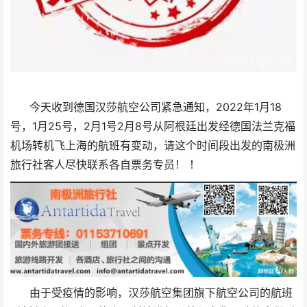
2022
1
18
今天收到德国汉莎航空公司紧急通知，
年
月
1
25
2
1
2
8
号，
月
号，
月
号
月
号从阿根廷出发经德国法兰克福
机场转机飞上海的航班有变动，请这个时间段出发的南极洲
旅行社客人尽快联系各自票务专员！
！
由于受疫情的影响，汉莎航空集团旗下航空公司的航班